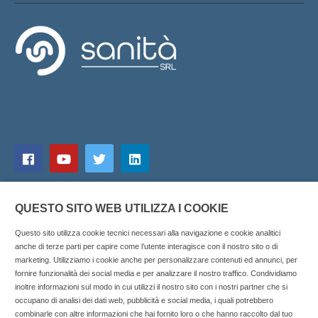
QUESTO SITO WEB UTILIZZA I COOKIE
Questo sito utilizza cookie tecnici necessari alla navigazione e cookie analitici
anche di terze parti per capire come l’utente interagisce con il nostro sito o di
marketing. Utilizziamo i cookie anche per personalizzare contenuti ed annunci, per
fornire funzionalità dei social media e per analizzare il nostro traffico. Condividiamo
inoltre informazioni sul modo in cui utilizzi il nostro sito con i nostri partner che si
Copyright © 2025 SOCIALFARMA - La piattaforma web per i
occupano di analisi dei dati web, pubblicità e social media, i quali potrebbero
combinarle con altre informazioni che hai fornito loro o che hanno raccolto dal tuo