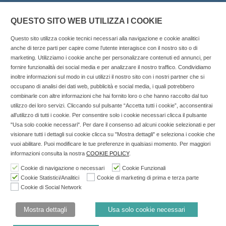
QUESTO SITO WEB UTILIZZA I COOKIE
Questo sito utilizza cookie tecnici necessari alla navigazione e cookie analitici
anche di terze parti per capire come l’utente interagisce con il nostro sito o di
marketing. Utilizziamo i cookie anche per personalizzare contenuti ed annunci, per
fornire funzionalità dei social media e per analizzare il nostro traffico. Condividiamo
inoltre informazioni sul modo in cui utilizzi il nostro sito con i nostri partner che si
Copyright © 2025 SOCIALFARMA - La piattaforma web per i
occupano di analisi dei dati web, pubblicità e social media, i quali potrebbero
combinarle con altre informazioni che hai fornito loro o che hanno raccolto dal tuo
professionisti della farmacia. Tutti i diritti riservati.
utilizzo dei loro servizi. Cliccando sul pulsante “Accetta tutti i cookie”, acconsentirai
Socialfarma.it è un marchio di Sanità S.r.l. Largo San
all’utilizzo di tutti i cookie. Per consentire solo i cookie necessari clicca il pulsante
"Usa solo cookie necessari". Per dare il consenso ad alcuni cookie selezionati e per
Francesco, 19 - 73041 Carmiano (LE) - Tel: 0832.093720 Cell:
visionare tutti i dettagli sui cookie clicca su "Mostra dettagli" e seleziona i cookie che
3276346536 Cell: 3297281965 - P.iva: 04571460759 - Rea: LE-
vuoi abilitare. Puoi modificare le tue preferenze in qualsiasi momento. Per maggiori
302152 Iscritta al n° 1 del Registro della Stampa del Tribunale
informazioni consulta la nostra
COOKIE POLICY
.
di Lecce il 15/01/2015.
Cookie di navigazione o necessari
Cookie Funzionali
Cookie Statistici/Analitici
Cookie di marketing di prima e terza parte
Nell'anno 2018 sono stati erogati €3.147,62 da Invitalia a saldo
Cookie di Social Network
agevolazione n.ID. 8277689 (D.M. 6/3/2013 tit. II-tit. III) del
19/03/2014
Mostra dettagli
Usa solo cookie necessari