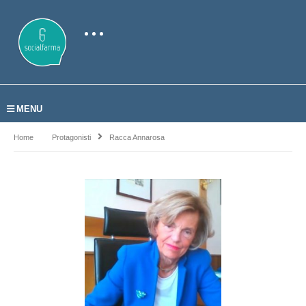
MENU
Home
Protagonisti
Racca Annarosa