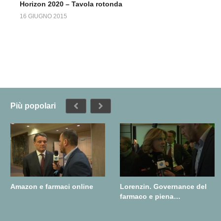
Horizon 2020 – Tavola rotonda
16 GIUGNO 2015
Più popolari
Amazon e farmaci online
Lorenzin. Governance del
farmaco e piena
realizzazione della farmacia
dei servizi