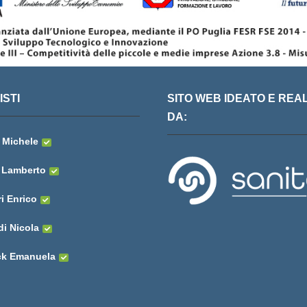
STI
SITO WEB IDEATO E REA
DA:
o Michele
 Lamberto
i Enrico
di Nicola
k Emanuela