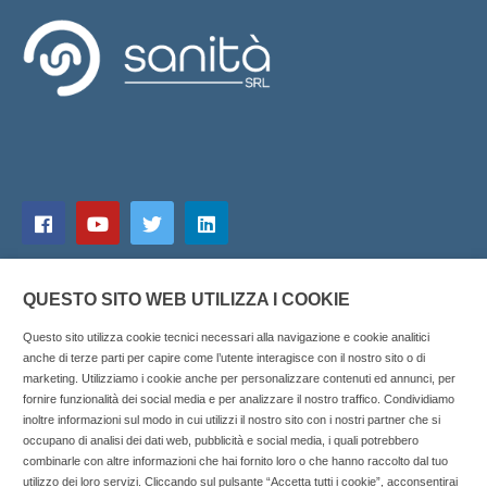
QUESTO SITO WEB UTILIZZA I COOKIE
Questo sito utilizza cookie tecnici necessari alla navigazione e cookie analitici
anche di terze parti per capire come l’utente interagisce con il nostro sito o di
marketing. Utilizziamo i cookie anche per personalizzare contenuti ed annunci, per
fornire funzionalità dei social media e per analizzare il nostro traffico. Condividiamo
inoltre informazioni sul modo in cui utilizzi il nostro sito con i nostri partner che si
Copyright © 2025 SOCIALFARMA - La piattaforma web per i
occupano di analisi dei dati web, pubblicità e social media, i quali potrebbero
combinarle con altre informazioni che hai fornito loro o che hanno raccolto dal tuo
professionisti della farmacia. Tutti i diritti riservati.
utilizzo dei loro servizi. Cliccando sul pulsante “Accetta tutti i cookie”, acconsentirai