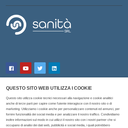
QUESTO SITO WEB UTILIZZA I COOKIE
Questo sito utilizza cookie tecnici necessari alla navigazione e cookie analitici
anche di terze parti per capire come l’utente interagisce con il nostro sito o di
marketing. Utilizziamo i cookie anche per personalizzare contenuti ed annunci, per
fornire funzionalità dei social media e per analizzare il nostro traffico. Condividiamo
inoltre informazioni sul modo in cui utilizzi il nostro sito con i nostri partner che si
Copyright © 2025 SOCIALFARMA - La piattaforma web per i
occupano di analisi dei dati web, pubblicità e social media, i quali potrebbero