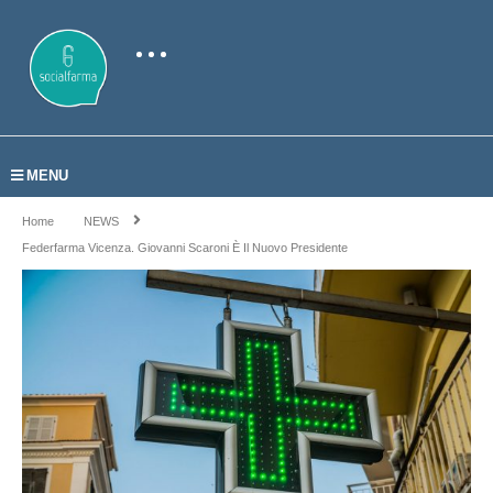
MENU
Home
NEWS
Federfarma Vicenza. Giovanni Scaroni È Il Nuovo Presidente