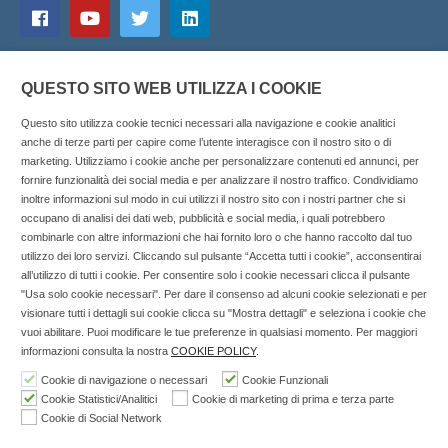
QUESTO SITO WEB UTILIZZA I COOKIE
Questo sito utilizza cookie tecnici necessari alla navigazione e cookie analitici
anche di terze parti per capire come l’utente interagisce con il nostro sito o di
marketing. Utilizziamo i cookie anche per personalizzare contenuti ed annunci, per
fornire funzionalità dei social media e per analizzare il nostro traffico. Condividiamo
inoltre informazioni sul modo in cui utilizzi il nostro sito con i nostri partner che si
Copyright © 2025 SOCIALFARMA - La piattaforma web per i
occupano di analisi dei dati web, pubblicità e social media, i quali potrebbero
combinarle con altre informazioni che hai fornito loro o che hanno raccolto dal tuo
professionisti della farmacia. Tutti i diritti riservati.
utilizzo dei loro servizi. Cliccando sul pulsante “Accetta tutti i cookie”, acconsentirai
Socialfarma.it è un marchio di Sanità S.r.l. Largo San
all’utilizzo di tutti i cookie. Per consentire solo i cookie necessari clicca il pulsante
"Usa solo cookie necessari". Per dare il consenso ad alcuni cookie selezionati e per
Francesco, 19 - 73041 Carmiano (LE) - Tel: 0832.093720 Cell:
visionare tutti i dettagli sui cookie clicca su "Mostra dettagli" e seleziona i cookie che
3276346536 Cell: 3297281965 - P.iva: 04571460759 - Rea: LE-
vuoi abilitare. Puoi modificare le tue preferenze in qualsiasi momento. Per maggiori
302152 Iscritta al n° 1 del Registro della Stampa del Tribunale
informazioni consulta la nostra
COOKIE POLICY
.
di Lecce il 15/01/2015.
Cookie di navigazione o necessari
Cookie Funzionali
Cookie Statistici/Analitici
Cookie di marketing di prima e terza parte
Nell'anno 2018 sono stati erogati €3.147,62 da Invitalia a saldo
Cookie di Social Network
agevolazione n.ID. 8277689 (D.M. 6/3/2013 tit. II-tit. III) del