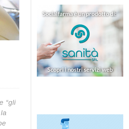
 “gli
 la
be