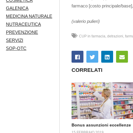
COSMETICA
farmaco [costo principale/base],
GALENICA
MEDICINA NATURALE
(valerio pulieri)
NUTRACEUTICA
PREVENZIONE
CUP in farmacia
detrazioni
farma
SERVIZI
SOP-OTC
CORRELATI
Bonus assunzioni eccellenze
15 FEBBRAIO 2019