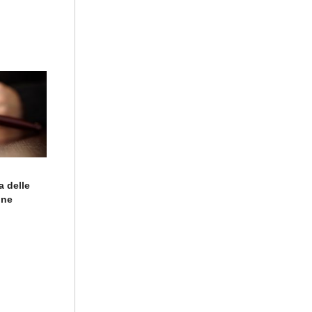
a delle
ine