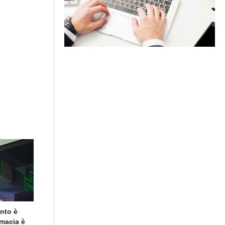
ento è
rmacia è