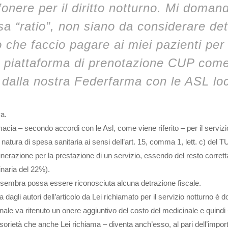
’onere per il diritto notturno. Mi doman
a “ratio”, non siano da considerare detr
 che faccio pagare ai miei pazienti per 
a piattaforma di prenotazione CUP com
 dalla nostra Federfarma con le ASL loc
a.
acia – secondo accordi con le Asl, come viene riferito – per il servizi
natura di spesa sanitaria ai sensi dell’art. 15, comma 1, lett. c) del 
nerazione per la prestazione di un servizio, essendo del resto corre
inaria del 22%).
sembra possa essere riconosciuta alcuna detrazione fiscale.
dagli autori dell’articolo da Lei richiamato per il servizio notturno è d
zionale va ritenuto un onere aggiuntivo del costo del medicinale e quindi
ssorietà che anche Lei richiama – diventa anch’esso, al pari dell’impor