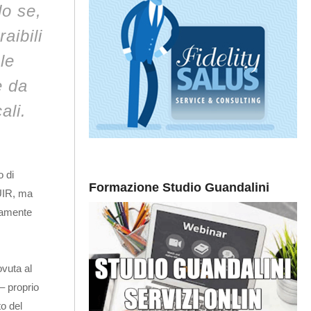
do se,
aibili
le
e da
ali.
o di
Formazione Studio Guandalini
TUIR, ma
ttamente
ovuta al
 – proprio
to del