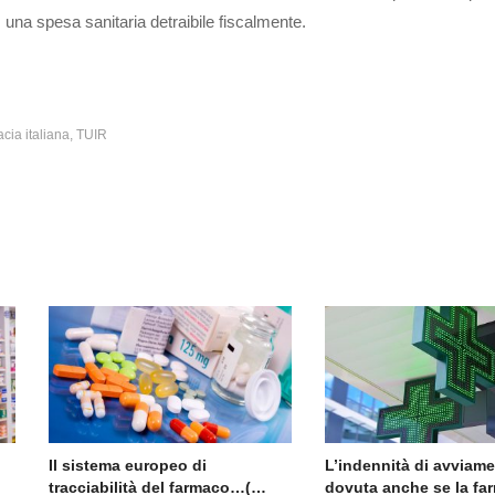
 una spesa sanitaria detraibile fiscalmente.
cia italiana
TUIR
Il sistema europeo di
L’indennità di avviam
tracciabilità del farmaco…(…
dovuta anche se la fa