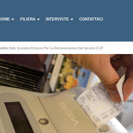
IONE
FILIERA
INTERVISTE
CONTATTACI
raibilità Dello Scontrino Emesso Per La Remunerazione Del Servizio CUP