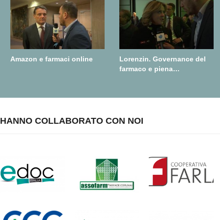
Amazon e farmaci online
Lorenzin. Governance del
farmaco e piena
realizzazione della farmacia
dei servizi
HANNO COLLABORATO CON NOI