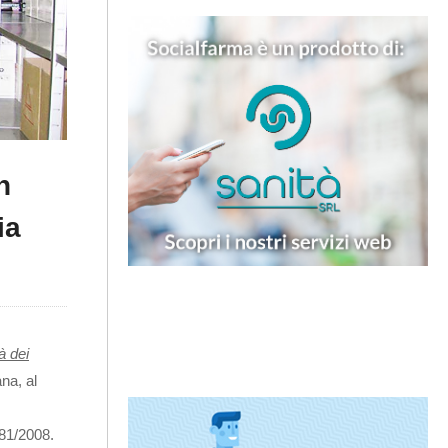
n
ia
tà
dei
na, al
 81/2008.