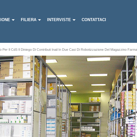
IONE
FILIERA
INTERVISTE
CONTATTACI
mo Per Il CdS Il Diniego Di Contributi Inail In Due Casi Di Robotizzazione Del Magazzino Farm