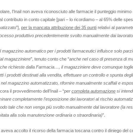
olare, l’Inail non aveva riconosciuto alle farmacie il punteggio minimo
l contributo in conto capitale [pari – lo ricordiamo – al 65% delle spe
atizzato”],
per la mancata attribuzione dei 35 punti
relativi al paramet
rocesso produttivo precedentemente svolto manualmente dai lavorator
el magazzino automatico per i prodotti farmaceutici influisce solo par
dal magazziniere
”, tenuto conto che “
anche nel caso di presenza di m
tiche richieste dalla Farmacia…, il magazziniere deve comunque toglie
utti i prodotti destinati alla vendita, effettuare un controllo e spunta degl
nel magazzino automatizzato, rifornire manualmente scaffali e esposi
ora il provvedimento dell’Inail – “
per
completa automazione
si intend
iminare completamente l’esposizione dei lavoratori al rischio automat
 modo tale che non venga più svolto manualmente dal lavoratore (la re
itata alla sola manutenzione ordinaria o straordinaria)
”.
o aveva accolto il ricorso della farmacia toscana contro il diniego del c