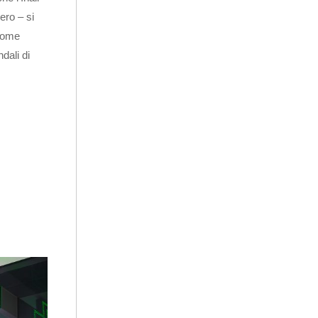
ero – si
 come
dali di