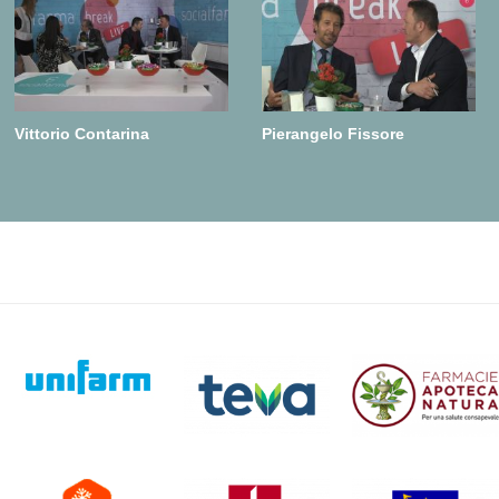
Vittorio Contarina
Pierangelo Fissore