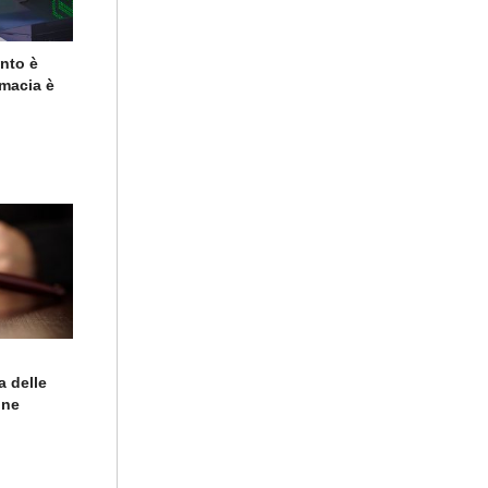
ento è
rmacia è
a delle
ine