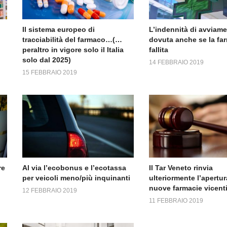
Il sistema europeo di
L’indennità di avviam
tracciabilità del farmaco…(…
dovuta anche se la fa
peraltro in vigore solo il Italia
fallita
solo dal 2025)
14 FEBBRAIO 2019
15 FEBBRAIO 2019
re
Al via l’ecobonus e l’ecotassa
Il Tar Veneto rinvia
per veicoli meno/più inquinanti
ulteriormente l’apertur
nuove farmacie vicent
12 FEBBRAIO 2019
11 FEBBRAIO 2019