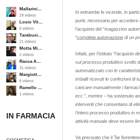
Mallarini Erika
In entrambe le vicende, in partic
29 videos
punti, necessario per accedere a
Losio Vittorino
l’acquisto del “magazzino autom
6 videos
Tarabusi Marcello
“
completa automazione
di un p
21 videos
Motta Michele
Infatti, per l’Istituto “
l’acquisto d
2 videos
Racca Annarosa
sul processo produttivo svolto 
31 videos
automatizzato con le caratteris
Margiotta Angela
imballi ricevuti le confezioni di t
6 videos
caricare manualmente i farmaci 
Ramello Cinzia
1 videos
ecc.
”, mentre – ha sostenuto anc
interventi che consentano di el
l’intero processo produttivo in
IN FARMACIA
attività manuale deve essere lim
Va precisato che il Tar fiorentin