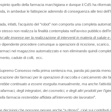
espinto quello della farmacia marchigiana e dunque il CdS ha riformat
a, in ambedue le fattispecie aderendo di conseguenza alle tesi dell’Is
ada, infatti, l’acquisto del “robot” non comporta una completa automa
 stesso non realizza la finalità contemplata nell’avviso pubblico dell’In
ivi alle imprese per la realizzazione di interventi in materia di salute 
le dipendente procedere comunque a operazioni di ricezione, scarico,
 farmaci nel magazzino automatizzato e non eliminando quindi comple
amento, cadute di colli, ecc.
l Supremo Consesso nella prima sentenza ma, parola più parola meno
ocazione dei farmaci per le operazioni di raccolta e caricamento dei f
avrebbe continuato a essere eseguita manualmente, ma anche l’attività
armaci, degli integratori, dei cosmetici, e degli altri prodotti per l’igie
ella farmacia resterebbe affidata all’intervento dei lavoratori
”.
ue decisioni che possono pesare anche “a ritroso”, cioè sui contributi ch