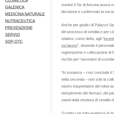
COSMETICA
mentre il Tar di Ancona aveva r
GALENICA
decisione e confermato la second
MEDICINA NATURALE
NUTRACEUTICA
Anche per giudici di Palazzo Sp
PREVENZIONE
del processo di vendita e per ciò
SERVIZI
relativo, come detto, agli “
incent
SOP-OTC
sul lavoro
”, dovendo il persona
registrazione e collocazione di
rischio per i lavoratori di scivol
“
In sostanza
– così conclude i
nella seconda –
non solo la coll
nastro trasportatore del robot 
riempimento dei farmaci, dei paraf
stand della struttura di vendita d
Si tratta con tutta evidenza di d