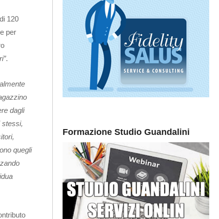
 di 120
se per
ro
i”
.
zialmente
agazzino
re dagli
i stessi,
Formazione Studio Guandalini
tori,
ono quegli
izzando
sidua
ontributo