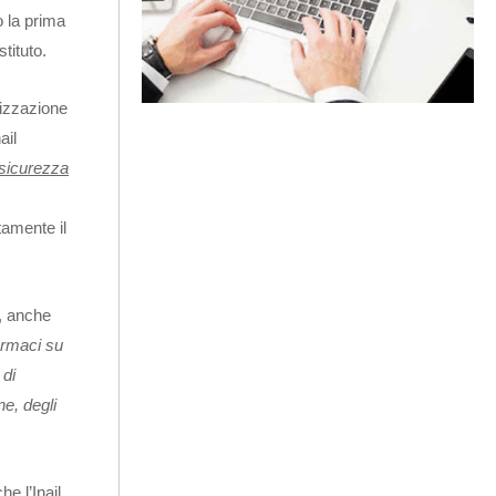
o la prima
tituto.
tizzazione
ail
e sicurezza
tamente il
, anche
armaci su
 di
ne, degli
e l’Inail