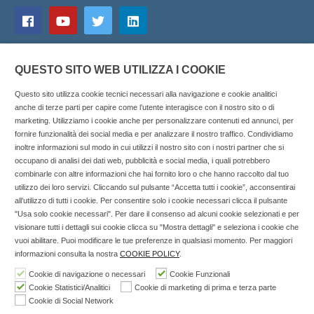
QUESTO SITO WEB UTILIZZA I COOKIE
Questo sito utilizza cookie tecnici necessari alla navigazione e cookie analitici
anche di terze parti per capire come l’utente interagisce con il nostro sito o di
marketing. Utilizziamo i cookie anche per personalizzare contenuti ed annunci, per
fornire funzionalità dei social media e per analizzare il nostro traffico. Condividiamo
inoltre informazioni sul modo in cui utilizzi il nostro sito con i nostri partner che si
Copyright © 2025 SOCIALFARMA - La piattaforma web per i
occupano di analisi dei dati web, pubblicità e social media, i quali potrebbero
combinarle con altre informazioni che hai fornito loro o che hanno raccolto dal tuo
professionisti della farmacia. Tutti i diritti riservati.
utilizzo dei loro servizi. Cliccando sul pulsante “Accetta tutti i cookie”, acconsentirai
Socialfarma.it è un marchio di Sanità S.r.l. Largo San
all’utilizzo di tutti i cookie. Per consentire solo i cookie necessari clicca il pulsante
"Usa solo cookie necessari". Per dare il consenso ad alcuni cookie selezionati e per
Francesco, 19 - 73041 Carmiano (LE) - Tel: 0832.093720 Cell:
visionare tutti i dettagli sui cookie clicca su "Mostra dettagli" e seleziona i cookie che
3276346536 Cell: 3297281965 - P.iva: 04571460759 - Rea: LE-
vuoi abilitare. Puoi modificare le tue preferenze in qualsiasi momento. Per maggiori
302152 Iscritta al n° 1 del Registro della Stampa del Tribunale
informazioni consulta la nostra
COOKIE POLICY
.
di Lecce il 15/01/2015.
Cookie di navigazione o necessari
Cookie Funzionali
Cookie Statistici/Analitici
Cookie di marketing di prima e terza parte
Nell'anno 2018 sono stati erogati €3.147,62 da Invitalia a saldo
Cookie di Social Network
agevolazione n.ID. 8277689 (D.M. 6/3/2013 tit. II-tit. III) del