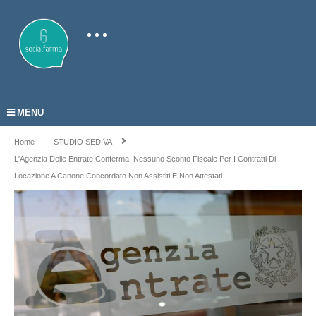
MENU
Home
STUDIO SEDIVA
L'Agenzia Delle Entrate Conferma: Nessuno Sconto Fiscale Per I Contratti Di
Locazione A Canone Concordato Non Assistiti E Non Attestati