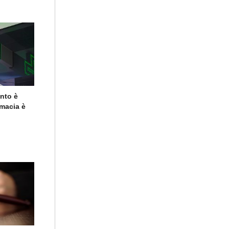
ento è
rmacia è