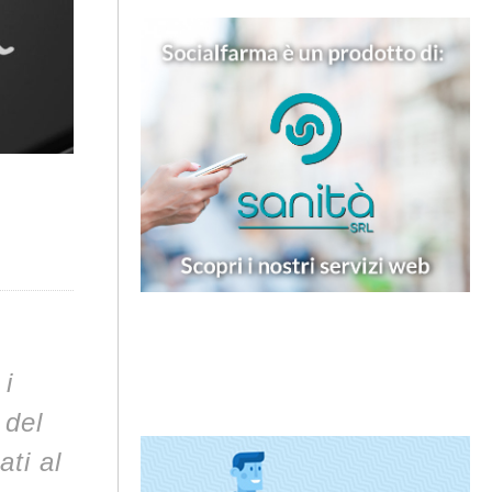
i
 del
ti al