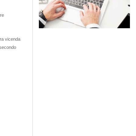
re
era vicenda
 secondo