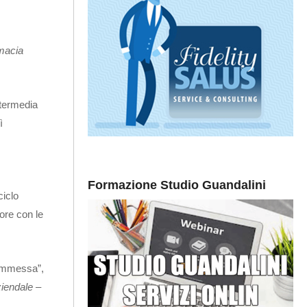
rmacia
ntermedia
ì
Formazione Studio Guandalini
ciclo
tore con le
commessa”,
iendale
–