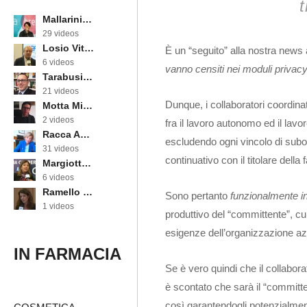
t
Mallarini Erika
29 videos
Losio Vittorino
È un “seguito” alla nostra news 
6 videos
vanno censiti nei moduli privacy
Tarabusi Marcello
21 videos
Dunque, i collaboratori coordinat
Motta Michele
2 videos
fra il lavoro autonomo ed il lav
Racca Annarosa
escludendo ogni vincolo di subo
31 videos
continuativo con il titolare della
Margiotta Angela
6 videos
Ramello Cinzia
Sono pertanto
funzionalmente in
1 videos
produttivo del “committente”, cui
esigenze dell’organizzazione az
IN FARMACIA
Se è vero quindi che il collab
è scontato che sarà il “committ
così garantendogli potenzialmente