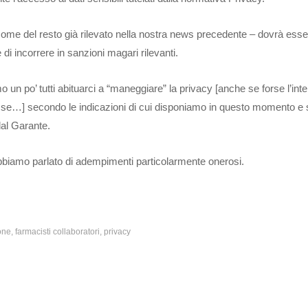
ome del resto già rilevato nella nostra news precedente – dovrà esse
di incorrere in sanzioni magari rilevanti.
n po’ tutti abituarci a “maneggiare” la privacy [anche se forse l’int
resse…] secondo le indicazioni di cui disponiamo in questo momento e
dal Garante.
abbiamo parlato di adempimenti particolarmente onerosi.
one
farmacisti collaboratori
privacy