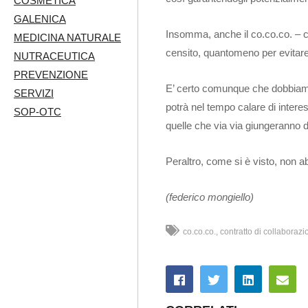
COSMETICA
GALENICA
Insomma, anche il co.co.co. – c
MEDICINA NATURALE
censito, quantomeno per evitare 
NUTRACEUTICA
PREVENZIONE
E’ certo comunque che dobbiamo u
SERVIZI
potrà nel tempo calare di inte
SOP-OTC
quelle che via via giungeranno 
Peraltro, come si è visto, non 
(federico mongiello)
co.co.co.
contratto di collaborazi