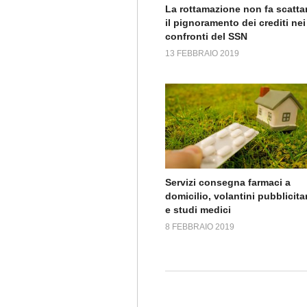
La rottamazione non fa scatta
il pignoramento dei crediti nei
confronti del SSN
13 FEBBRAIO 2019
Servizi consegna farmaci a
domicilio, volantini pubblicitar
e studi medici
8 FEBBRAIO 2019