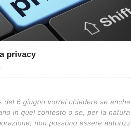
a privacy
A
 del 6 giugno vorrei chiedere se anche 
ano in quel contesto o se, per la natura
borazione, non possono essere autorizza