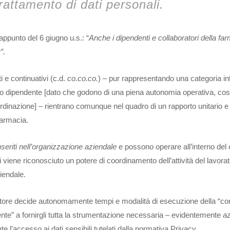
rattamento di dati personali.
appunto del 6 giugno u.s.: “
Anche i dipendenti e collaboratori della fa
”.
i e continuativi (c.d.
co.co.co.
) – pur rappresentando una categoria i
oro dipendente [dato che godono di una piena autonomia operativa, cos
rdinazione] – rientrano comunque nel quadro di un rapporto unitario e
 farmacia.
seriti nell’organizzazione aziendale
e possono operare all’interno del 
 viene riconosciuto un potere di coordinamento dell’attività del lavora
iendale.
oratore decide autonomamente tempi e modalità di esecuzione della “
ente” a fornirgli tutta la strumentazione necessaria – evidentemente
az
 l’accesso ai dati sensibili tutelati dalla normativa Privacy.