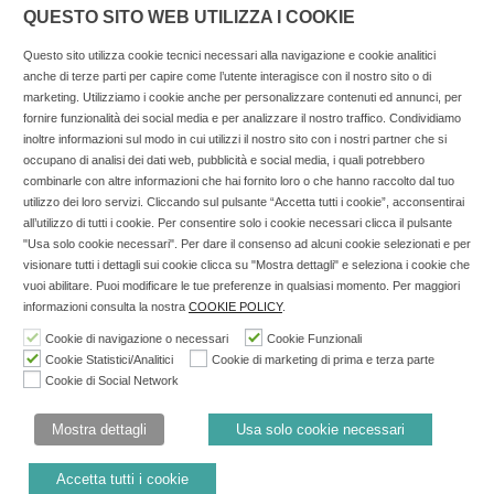
QUESTO SITO WEB UTILIZZA I COOKIE
Questo sito utilizza cookie tecnici necessari alla navigazione e cookie analitici
anche di terze parti per capire come l’utente interagisce con il nostro sito o di
marketing. Utilizziamo i cookie anche per personalizzare contenuti ed annunci, per
fornire funzionalità dei social media e per analizzare il nostro traffico. Condividiamo
inoltre informazioni sul modo in cui utilizzi il nostro sito con i nostri partner che si
Copyright © 2025 SOCIALFARMA - La piattaforma web per i
occupano di analisi dei dati web, pubblicità e social media, i quali potrebbero
combinarle con altre informazioni che hai fornito loro o che hanno raccolto dal tuo
professionisti della farmacia. Tutti i diritti riservati.
utilizzo dei loro servizi. Cliccando sul pulsante “Accetta tutti i cookie”, acconsentirai
Socialfarma.it è un marchio di Sanità S.r.l. Largo San
all’utilizzo di tutti i cookie. Per consentire solo i cookie necessari clicca il pulsante
"Usa solo cookie necessari". Per dare il consenso ad alcuni cookie selezionati e per
Francesco, 19 - 73041 Carmiano (LE) - Tel: 0832.093720 Cell:
visionare tutti i dettagli sui cookie clicca su "Mostra dettagli" e seleziona i cookie che
3276346536 Cell: 3297281965 - P.iva: 04571460759 - Rea: LE-
vuoi abilitare. Puoi modificare le tue preferenze in qualsiasi momento. Per maggiori
302152 Iscritta al n° 1 del Registro della Stampa del Tribunale
informazioni consulta la nostra
COOKIE POLICY
.
di Lecce il 15/01/2015.
Cookie di navigazione o necessari
Cookie Funzionali
Cookie Statistici/Analitici
Cookie di marketing di prima e terza parte
Nell'anno 2018 sono stati erogati €3.147,62 da Invitalia a saldo
Cookie di Social Network
agevolazione n.ID. 8277689 (D.M. 6/3/2013 tit. II-tit. III) del
19/03/2014
Mostra dettagli
Usa solo cookie necessari
Cookie Policy
Privacy Policy
Accetta tutti i cookie