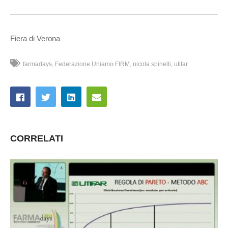
Fiera di Verona
farmadays
Federazione Uniamo FIRM
nicola spinelli
utifar
CORRELATI