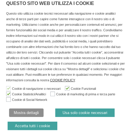
QUESTO SITO WEB UTILIZZA I COOKIE
Questo sito utilizza cookie tecnici necessari alla navigazione e cookie analitici
anche di terze parti per capire come l’utente interagisce con il nostro sito o di
marketing. Utilizziamo i cookie anche per personalizzare contenuti ed annunci, per
fornire funzionalità dei social media e per analizzare il nostro traffico. Condividiamo
inoltre informazioni sul modo in cui utilizzi il nostro sito con i nostri partner che si
Copyright © 2025 SOCIALFARMA - La piattaforma web per i
occupano di analisi dei dati web, pubblicità e social media, i quali potrebbero
combinarle con altre informazioni che hai fornito loro o che hanno raccolto dal tuo
professionisti della farmacia. Tutti i diritti riservati.
utilizzo dei loro servizi. Cliccando sul pulsante “Accetta tutti i cookie”, acconsentirai
Socialfarma.it è un marchio di Sanità S.r.l. Largo San
all’utilizzo di tutti i cookie. Per consentire solo i cookie necessari clicca il pulsante
"Usa solo cookie necessari". Per dare il consenso ad alcuni cookie selezionati e per
Francesco, 19 - 73041 Carmiano (LE) - Tel: 0832.093720 Cell:
visionare tutti i dettagli sui cookie clicca su "Mostra dettagli" e seleziona i cookie che
3276346536 Cell: 3297281965 - P.iva: 04571460759 - Rea: LE-
vuoi abilitare. Puoi modificare le tue preferenze in qualsiasi momento. Per maggiori
302152 Iscritta al n° 1 del Registro della Stampa del Tribunale
informazioni consulta la nostra
COOKIE POLICY
.
di Lecce il 15/01/2015.
Cookie di navigazione o necessari
Cookie Funzionali
Cookie Statistici/Analitici
Cookie di marketing di prima e terza parte
Nell'anno 2018 sono stati erogati €3.147,62 da Invitalia a saldo
Cookie di Social Network
agevolazione n.ID. 8277689 (D.M. 6/3/2013 tit. II-tit. III) del
19/03/2014
Mostra dettagli
Usa solo cookie necessari
Cookie Policy
Privacy Policy
Accetta tutti i cookie