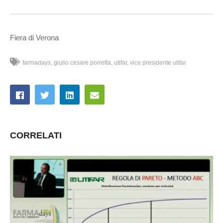
Fiera di Verona
farmadays
giulio cesare porretta
utifar
vice presidente utifar
CORRELATI