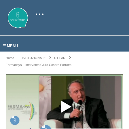
MENU
Home
ISTITUZIONALE
UTIFAR
Farmadays – Intervento Giulio Cesare Porretta