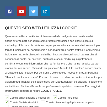
QUESTO SITO WEB UTILIZZA I COOKIE
Questo sito utilizza cookie tecnici necessari alla navigazione e cookie analitici
anche di terze parti per capire come l’utente interagisce con il nostro sito o di
marketing. Utilizziamo i cookie anche per personalizzare contenuti ed annunci, per
fornire funzionalità dei social media e per analizzare il nostro traffico. Condividiamo
inoltre informazioni sul modo in cui utilizzi il nostro sito con i nostri partner che si
Copyright © 2025 SOCIALFARMA - La piattaforma web per i
occupano di analisi dei dati web, pubblicità e social media, i quali potrebbero
combinarle con altre informazioni che hai fornito loro o che hanno raccolto dal tuo
professionisti della farmacia. Tutti i diritti riservati.
utilizzo dei loro servizi. Cliccando sul pulsante “Accetta tutti i cookie”, acconsentirai
Socialfarma.it è un marchio di Sanità S.r.l. Largo San
all’utilizzo di tutti i cookie. Per consentire solo i cookie necessari clicca il pulsante
"Usa solo cookie necessari". Per dare il consenso ad alcuni cookie selezionati e per
Francesco, 19 - 73041 Carmiano (LE) - Tel: 0832.093720 Cell:
visionare tutti i dettagli sui cookie clicca su "Mostra dettagli" e seleziona i cookie che
3276346536 Cell: 3297281965 - P.iva: 04571460759 - Rea: LE-
vuoi abilitare. Puoi modificare le tue preferenze in qualsiasi momento. Per maggiori
302152 Iscritta al n° 1 del Registro della Stampa del Tribunale
informazioni consulta la nostra
COOKIE POLICY
.
di Lecce il 15/01/2015.
Cookie di navigazione o necessari
Cookie Funzionali
Cookie Statistici/Analitici
Cookie di marketing di prima e terza parte
Nell'anno 2018 sono stati erogati €3.147,62 da Invitalia a saldo
Cookie di Social Network