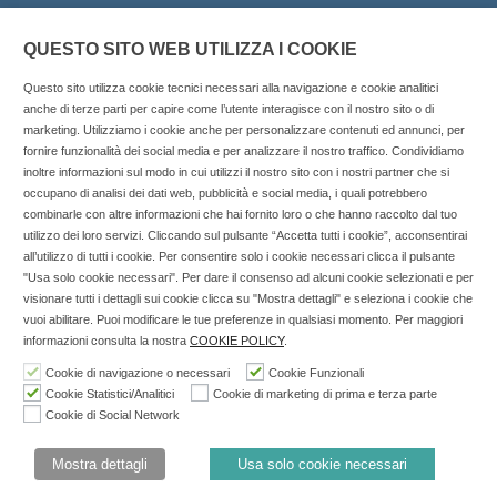
QUESTO SITO WEB UTILIZZA I COOKIE
Questo sito utilizza cookie tecnici necessari alla navigazione e cookie analitici
anche di terze parti per capire come l’utente interagisce con il nostro sito o di
marketing. Utilizziamo i cookie anche per personalizzare contenuti ed annunci, per
fornire funzionalità dei social media e per analizzare il nostro traffico. Condividiamo
inoltre informazioni sul modo in cui utilizzi il nostro sito con i nostri partner che si
Copyright © 2025 SOCIALFARMA - La piattaforma web per i
occupano di analisi dei dati web, pubblicità e social media, i quali potrebbero
combinarle con altre informazioni che hai fornito loro o che hanno raccolto dal tuo
professionisti della farmacia. Tutti i diritti riservati.
utilizzo dei loro servizi. Cliccando sul pulsante “Accetta tutti i cookie”, acconsentirai
Socialfarma.it è un marchio di Sanità S.r.l. Largo San
all’utilizzo di tutti i cookie. Per consentire solo i cookie necessari clicca il pulsante
"Usa solo cookie necessari". Per dare il consenso ad alcuni cookie selezionati e per
Francesco, 19 - 73041 Carmiano (LE) - Tel: 0832.093720 Cell:
visionare tutti i dettagli sui cookie clicca su "Mostra dettagli" e seleziona i cookie che
3276346536 Cell: 3297281965 - P.iva: 04571460759 - Rea: LE-
vuoi abilitare. Puoi modificare le tue preferenze in qualsiasi momento. Per maggiori
302152 Iscritta al n° 1 del Registro della Stampa del Tribunale
informazioni consulta la nostra
COOKIE POLICY
.
di Lecce il 15/01/2015.
Cookie di navigazione o necessari
Cookie Funzionali
Cookie Statistici/Analitici
Cookie di marketing di prima e terza parte
Nell'anno 2018 sono stati erogati €3.147,62 da Invitalia a saldo
Cookie di Social Network
agevolazione n.ID. 8277689 (D.M. 6/3/2013 tit. II-tit. III) del
19/03/2014
Mostra dettagli
Usa solo cookie necessari