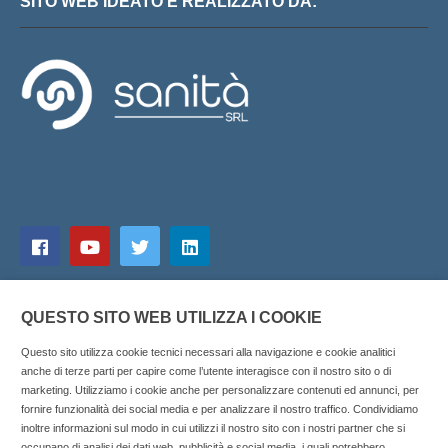
SITO WEB IDEATO E REALIZZATO DA:
QUESTO SITO WEB UTILIZZA I COOKIE
Questo sito utilizza cookie tecnici necessari alla navigazione e cookie analitici
anche di terze parti per capire come l’utente interagisce con il nostro sito o di
marketing. Utilizziamo i cookie anche per personalizzare contenuti ed annunci, per
fornire funzionalità dei social media e per analizzare il nostro traffico. Condividiamo
inoltre informazioni sul modo in cui utilizzi il nostro sito con i nostri partner che si
Copyright © 2025 SOCIALFARMA - La piattaforma web per i
occupano di analisi dei dati web, pubblicità e social media, i quali potrebbero