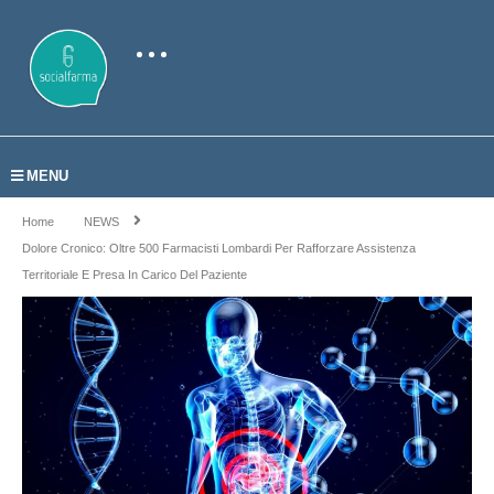
MENU
Home
NEWS
Dolore Cronico: Oltre 500 Farmacisti Lombardi Per Rafforzare Assistenza
Territoriale E Presa In Carico Del Paziente