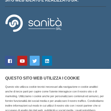
SITO WEB IDEATO E REALIZZATO DA:
QUESTO SITO WEB UTILIZZA I COOKIE
Questo sito utilizza cookie tecnici necessari alla navigazione e cookie analitici
anche di terze parti per capire come l’utente interagisce con il nostro sito o di
marketing. Utilizziamo i cookie anche per personalizzare contenuti ed annunci, per
fornire funzionalità dei social media e per analizzare il nostro traffico. Condividiamo
inoltre informazioni sul modo in cui utilizzi il nostro sito con i nostri partner che si
Copyright © 2025 SOCIALFARMA - La piattaforma web per i
occupano di analisi dei dati web, pubblicità e social media, i quali potrebbero