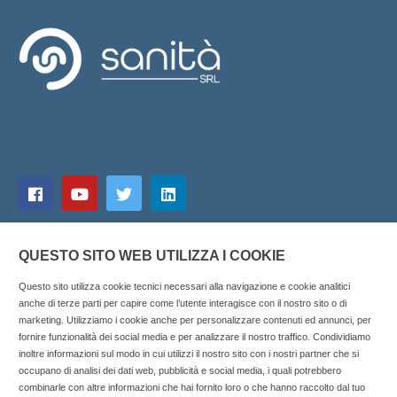
QUESTO SITO WEB UTILIZZA I COOKIE
Questo sito utilizza cookie tecnici necessari alla navigazione e cookie analitici
anche di terze parti per capire come l’utente interagisce con il nostro sito o di
marketing. Utilizziamo i cookie anche per personalizzare contenuti ed annunci, per
fornire funzionalità dei social media e per analizzare il nostro traffico. Condividiamo
inoltre informazioni sul modo in cui utilizzi il nostro sito con i nostri partner che si
Copyright © 2025 SOCIALFARMA - La piattaforma web per i
occupano di analisi dei dati web, pubblicità e social media, i quali potrebbero
combinarle con altre informazioni che hai fornito loro o che hanno raccolto dal tuo
professionisti della farmacia. Tutti i diritti riservati.