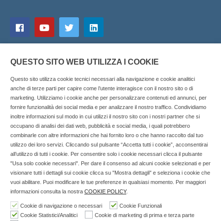
QUESTO SITO WEB UTILIZZA I COOKIE
Questo sito utilizza cookie tecnici necessari alla navigazione e cookie analitici
anche di terze parti per capire come l’utente interagisce con il nostro sito o di
marketing. Utilizziamo i cookie anche per personalizzare contenuti ed annunci, per
fornire funzionalità dei social media e per analizzare il nostro traffico. Condividiamo
inoltre informazioni sul modo in cui utilizzi il nostro sito con i nostri partner che si
Copyright © 2025 SOCIALFARMA - La piattaforma web per i
occupano di analisi dei dati web, pubblicità e social media, i quali potrebbero
combinarle con altre informazioni che hai fornito loro o che hanno raccolto dal tuo
professionisti della farmacia. Tutti i diritti riservati.
utilizzo dei loro servizi. Cliccando sul pulsante “Accetta tutti i cookie”, acconsentirai
Socialfarma.it è un marchio di Sanità S.r.l. Largo San
all’utilizzo di tutti i cookie. Per consentire solo i cookie necessari clicca il pulsante
"Usa solo cookie necessari". Per dare il consenso ad alcuni cookie selezionati e per
Francesco, 19 - 73041 Carmiano (LE) - Tel: 0832.093720 Cell:
visionare tutti i dettagli sui cookie clicca su "Mostra dettagli" e seleziona i cookie che
3276346536 Cell: 3297281965 - P.iva: 04571460759 - Rea: LE-
vuoi abilitare. Puoi modificare le tue preferenze in qualsiasi momento. Per maggiori
302152 Iscritta al n° 1 del Registro della Stampa del Tribunale
informazioni consulta la nostra
COOKIE POLICY
.
di Lecce il 15/01/2015.
Cookie di navigazione o necessari
Cookie Funzionali
Cookie Statistici/Analitici
Cookie di marketing di prima e terza parte
Nell'anno 2018 sono stati erogati €3.147,62 da Invitalia a saldo