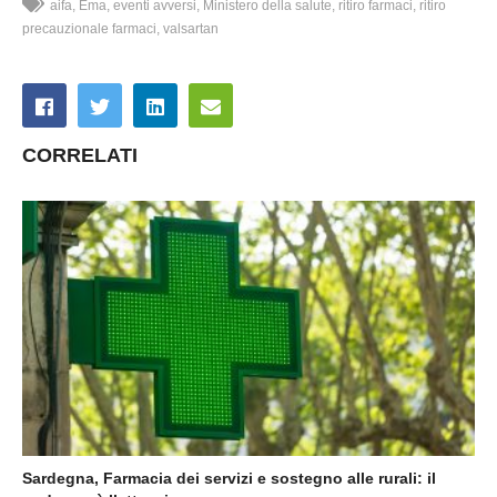
aifa
Ema
eventi avversi
Ministero della salute
ritiro farmaci
ritiro
precauzionale farmaci
valsartan
CORRELATI
Sardegna, Farmacia dei servizi e sostegno alle rurali: il