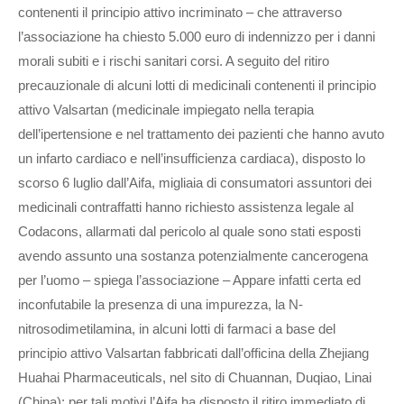
contenenti il principio attivo incriminato – che attraverso
l’associazione ha chiesto 5.000 euro di indennizzo per i danni
morali subiti e i rischi sanitari corsi. A seguito del ritiro
precauzionale di alcuni lotti di medicinali contenenti il principio
attivo Valsartan (medicinale impiegato nella terapia
dell’ipertensione e nel trattamento dei pazienti che hanno avuto
un infarto cardiaco e nell’insufficienza cardiaca), disposto lo
scorso 6 luglio dall’Aifa, migliaia di consumatori assuntori dei
medicinali contraffatti hanno richiesto assistenza legale al
Codacons, allarmati dal pericolo al quale sono stati esposti
avendo assunto una sostanza potenzialmente cancerogena
per l’uomo – spiega l’associazione – Appare infatti certa ed
inconfutabile la presenza di una impurezza, la N-
nitrosodimetilamina, in alcuni lotti di farmaci a base del
principio attivo Valsartan fabbricati dall’officina della Zhejiang
Huahai Pharmaceuticals, nel sito di Chuannan, Duqiao, Linai
(China); per tali motivi l’Aifa ha disposto il ritiro immediato di