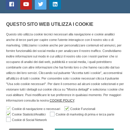
QUESTO SITO WEB UTILIZZA I COOKIE
Questo sito utilizza cookie tecnici necessari alla navigazione e cookie analitici
anche di terze parti per capire come l’utente interagisce con il nostro sito o di
marketing. Utilizziamo i cookie anche per personalizzare contenuti ed annunci, per
fornire funzionalità dei social media e per analizzare il nostro traffico. Condividiamo
inoltre informazioni sul modo in cui utilizzi il nostro sito con i nostri partner che si
Copyright © 2025 SOCIALFARMA - La piattaforma web per i
occupano di analisi dei dati web, pubblicità e social media, i quali potrebbero
combinarle con altre informazioni che hai fornito loro o che hanno raccolto dal tuo
professionisti della farmacia. Tutti i diritti riservati.
utilizzo dei loro servizi. Cliccando sul pulsante “Accetta tutti i cookie”, acconsentirai
Socialfarma.it è un marchio di Sanità S.r.l. Largo San
all’utilizzo di tutti i cookie. Per consentire solo i cookie necessari clicca il pulsante
"Usa solo cookie necessari". Per dare il consenso ad alcuni cookie selezionati e per
Francesco, 19 - 73041 Carmiano (LE) - Tel: 0832.093720 Cell:
visionare tutti i dettagli sui cookie clicca su "Mostra dettagli" e seleziona i cookie che
3276346536 Cell: 3297281965 - P.iva: 04571460759 - Rea: LE-
vuoi abilitare. Puoi modificare le tue preferenze in qualsiasi momento. Per maggiori
302152 Iscritta al n° 1 del Registro della Stampa del Tribunale
informazioni consulta la nostra
COOKIE POLICY
.
di Lecce il 15/01/2015.
Cookie di navigazione o necessari
Cookie Funzionali
Cookie Statistici/Analitici
Cookie di marketing di prima e terza parte
Nell'anno 2018 sono stati erogati €3.147,62 da Invitalia a saldo
Cookie di Social Network
agevolazione n.ID. 8277689 (D.M. 6/3/2013 tit. II-tit. III) del