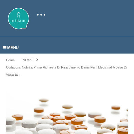
MENU
Home
NEWS
Codacons Notifica Prima Richiesta Di Risarcimento Danni Per I Medicinali A Base Di
Valsartan