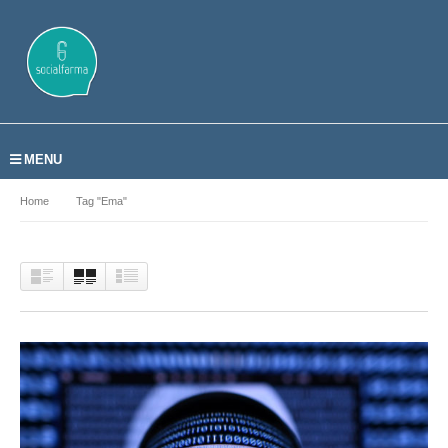
MENU
Home
Tag "Ema"