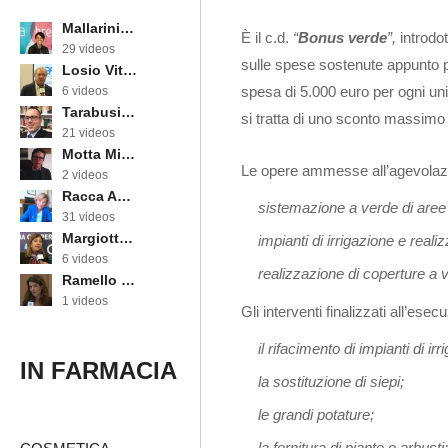
Mallarini Erika
È il c.d.
“
Bonus verde
”,
introdot
29 videos
sulle spese sostenute appunto pe
Losio Vittorino
spesa di 5.000 euro per ogni unit
6 videos
Tarabusi Marcello
si tratta di uno sconto massimo
21 videos
Motta Michele
Le opere ammesse all’agevolazio
2 videos
Racca Annarosa
sistemazione a verde di aree s
31 videos
Margiotta Angela
impianti di irrigazione e reali
6 videos
realizzazione di coperture a ve
Ramello Cinzia
1 videos
Gli interventi finalizzati all’esec
il rifacimento di impianti di irr
IN FARMACIA
la sostituzione di siepi;
le grandi potature;
la fornitura di piante o arbusti;