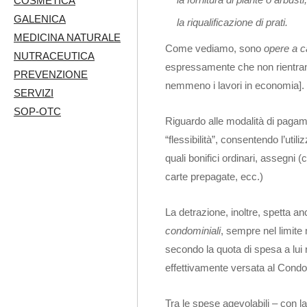
COSMETICA
GALENICA
la riqualificazione di prati.
MEDICINA NATURALE
Come vediamo, sono
opere a c
NUTRACEUTICA
espressamente che non rientran
PREVENZIONE
nemmeno i lavori in economia].
SERVIZI
SOP-OTC
Riguardo alle modalità di pagam
“flessibilità”, consentendo l’uti
quali bonifici ordinari, assegni (
carte prepagate, ecc.)
La detrazione, inoltre, spetta an
condominiali
, sempre nel limite
secondo la quota di spesa a lui r
effettivamente versata al Condomi
Tra le spese agevolabili – con l