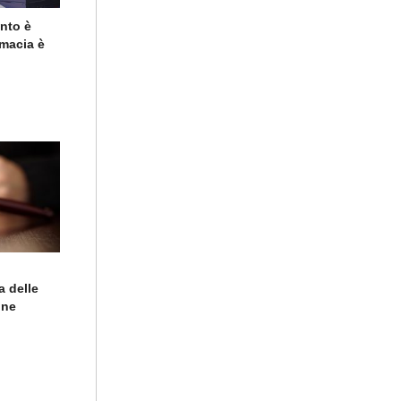
ento è
rmacia è
a delle
ine