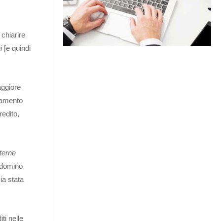
 chiarire
ni
[e quindi
aggiore
agamento
redito,
sterne
ondomino
ia stata
ti nelle