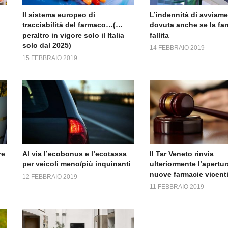
Il sistema europeo di
L’indennità di avviam
tracciabilità del farmaco…(…
dovuta anche se la fa
peraltro in vigore solo il Italia
fallita
solo dal 2025)
14 FEBBRAIO 2019
15 FEBBRAIO 2019
re
Al via l’ecobonus e l’ecotassa
Il Tar Veneto rinvia
per veicoli meno/più inquinanti
ulteriormente l’apertur
nuove farmacie vicent
12 FEBBRAIO 2019
11 FEBBRAIO 2019