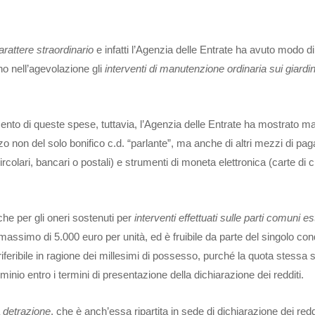
arattere straordinario
e infatti l’Agenzia delle Entrate ha avuto modo di
o nell’agevolazione gli
interventi di manutenzione ordinaria sui giardi
ento di queste spese, tuttavia, l’Agenzia delle Entrate ha mostrato m
lizzo non del solo bonifico c.d. “parlante”, ma anche di altri mezzi di p
circolari, bancari o postali) e strumenti di moneta elettronica (carte di c
che per gli oneri sostenuti per
interventi effettuati sulle parti comuni e
 massimo di 5.000 euro per unità, ed è fruibile da parte del singolo c
iferibile in ragione dei millesimi di possesso, purché la quota stessa s
nio entro i termini di presentazione della dichiarazione dei redditi.
a
detrazione
, che è anch’essa ripartita in sede di dichiarazione dei reddi