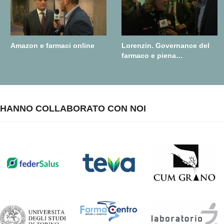
Amazon e farmaci online
Lorenzin. Governance del
farmaco e piena
realizzazione della farmacia
dei servizi
HANNO COLLABORATO CON NOI