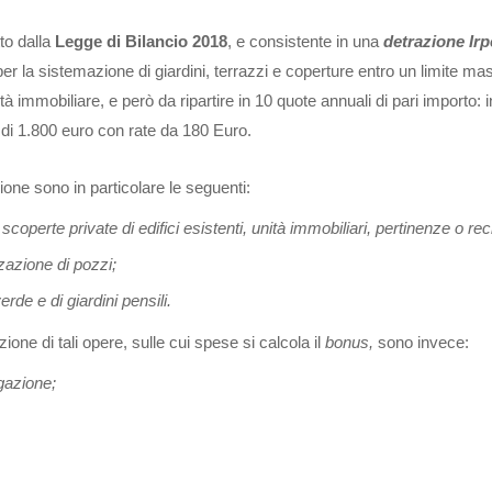
to dalla
Legge di Bilancio 2018
, e consistente in una
detrazione Irp
r la sistemazione di giardini, terrazzi e coperture entro un limite ma
à immobiliare, e però da ripartire in 10 quote annuali di pari importo: i
 di 1.800 euro con rate da 180 Euro.
ne sono in particolare le seguenti:
coperte private di edifici esistenti, unità immobiliari, pertinenze o rec
zzazione di pozzi;
rde e di giardini pensili.
uzione di tali opere, sulle cui spese si calcola il
bonus,
sono invece:
igazione;