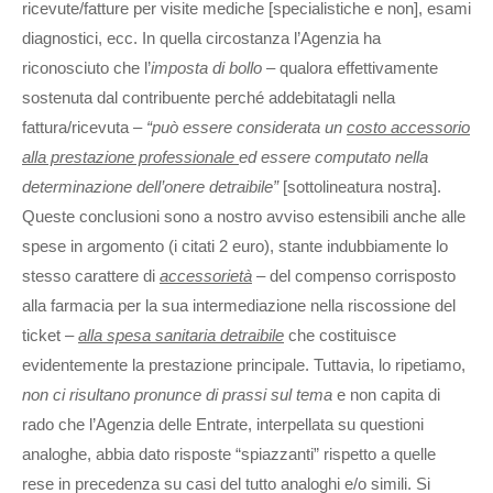
ricevute/fatture per visite mediche [specialistiche e non], esami
diagnostici, ecc. In quella circostanza l’Agenzia ha
riconosciuto che l’
imposta di bollo
– qualora effettivamente
sostenuta dal contribuente perché addebitatagli nella
fattura/ricevuta –
“può essere considerata un
costo accessorio
alla prestazione professionale
ed essere computato nella
determinazione dell’onere detraibile”
[sottolineatura nostra].
Queste conclusioni sono a nostro avviso estensibili anche alle
spese in argomento (i citati 2 euro), stante indubbiamente lo
stesso carattere di
accessorietà
– del compenso corrisposto
alla farmacia per la sua intermediazione nella riscossione del
ticket –
alla spesa sanitaria detraibile
che costituisce
evidentemente la prestazione principale. Tuttavia, lo ripetiamo,
non ci risultano pronunce di prassi sul tema
e non capita di
rado che l’Agenzia delle Entrate, interpellata su questioni
analoghe, abbia dato risposte “spiazzanti” rispetto a quelle
rese in precedenza su casi del tutto analoghi e/o simili. Si