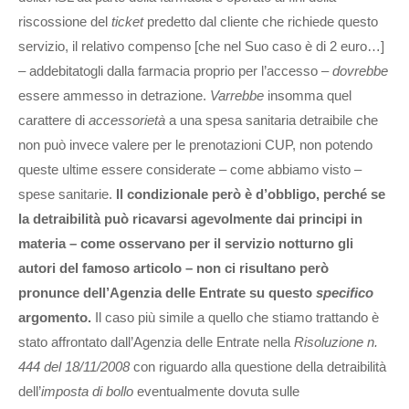
riscossione del
ticket
predetto dal cliente che richiede questo
servizio, il relativo compenso [che nel Suo caso è di 2 euro…]
– addebitatogli dalla farmacia proprio per l’accesso –
dovrebbe
essere ammesso in detrazione.
Varrebbe
insomma quel
carattere di
accessorietà
a una spesa sanitaria detraibile che
non può invece valere per le prenotazioni CUP, non potendo
queste ultime essere considerate – come abbiamo visto –
spese sanitarie.
Il condizionale però è d’obbligo, perché se
la detraibilità può ricavarsi agevolmente dai principi in
materia – come osservano per il servizio notturno gli
autori del famoso articolo – non ci risultano però
pronunce dell’Agenzia delle Entrate su questo
specifico
argomento.
Il caso più simile a quello che stiamo trattando è
stato affrontato dall’Agenzia delle Entrate nella
Risoluzione n.
444 del 18/11/2008
con riguardo alla questione della detraibilità
dell’
imposta di bollo
eventualmente dovuta sulle