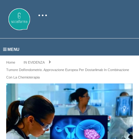
MENU
Home
IN EVIDENZA
Tumore Dell’endometrio. Approvazione Europea Per Dostarlimab In Combinazione
Con La Chemioterapia