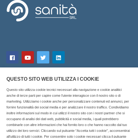
QUESTO SITO WEB UTILIZZA I COOKIE
Questo sito utilizza cookie tecnici necessari alla navigazione e cookie analitici
anche di terze parti per capire come l’utente interagisce con il nostro sito o di
marketing. Utilizziamo i cookie anche per personalizzare contenuti ed annunci, per
fornire funzionalità dei social media e per analizzare il nostro traffico. Condividiamo
inoltre informazioni sul modo in cui utilizzi il nostro sito con i nostri partner che si
Copyright © 2025 SOCIALFARMA - La piattaforma web per i
occupano di analisi dei dati web, pubblicità e social media, i quali potrebbero
combinarle con altre informazioni che hai fornito loro o che hanno raccolto dal tuo
professionisti della farmacia. Tutti i diritti riservati.
utilizzo dei loro servizi. Cliccando sul pulsante “Accetta tutti i cookie”, acconsentirai
Socialfarma.it è un marchio di Sanità S.r.l. Largo San
all’utilizzo di tutti i cookie. Per consentire solo i cookie necessari clicca il pulsante