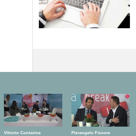
Vittorio Contarina
Pierangelo Fissore