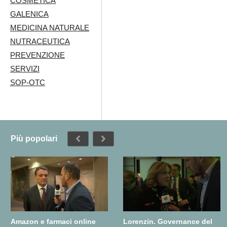
COSMETICA
GALENICA
MEDICINA NATURALE
NUTRACEUTICA
PREVENZIONE
SERVIZI
SOP-OTC
Più popolari
Amazon e farmaci online
Lorenzin. Governance del