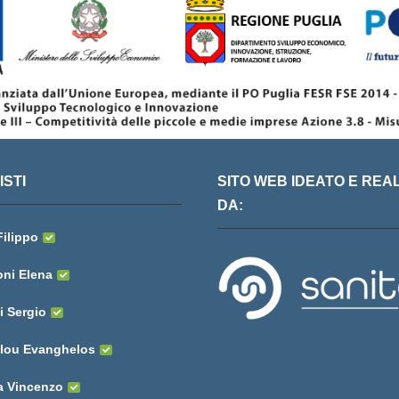
STI
SITO WEB IDEATO E REA
DA:
Filippo
oni Elena
i Sergio
lou Evanghelos
a Vincenzo