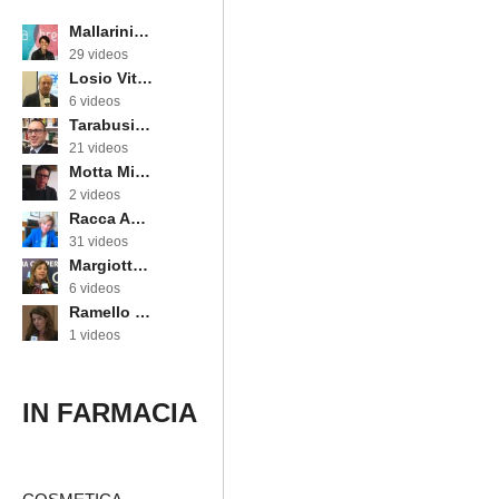
Mallarini Erika
29 videos
Losio Vittorino
6 videos
Tarabusi Marcello
21 videos
Motta Michele
2 videos
Racca Annarosa
31 videos
Margiotta Angela
6 videos
Ramello Cinzia
1 videos
IN FARMACIA