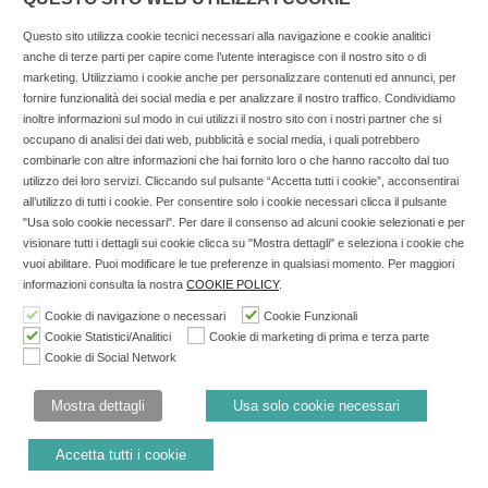
Questo sito utilizza cookie tecnici necessari alla navigazione e cookie analitici
anche di terze parti per capire come l’utente interagisce con il nostro sito o di
marketing. Utilizziamo i cookie anche per personalizzare contenuti ed annunci, per
fornire funzionalità dei social media e per analizzare il nostro traffico. Condividiamo
inoltre informazioni sul modo in cui utilizzi il nostro sito con i nostri partner che si
occupano di analisi dei dati web, pubblicità e social media, i quali potrebbero
combinarle con altre informazioni che hai fornito loro o che hanno raccolto dal tuo
utilizzo dei loro servizi. Cliccando sul pulsante “Accetta tutti i cookie”, acconsentirai
all’utilizzo di tutti i cookie. Per consentire solo i cookie necessari clicca il pulsante
Copyright © 2025 SOCIALFARMA - La piattaforma web per i
"Usa solo cookie necessari". Per dare il consenso ad alcuni cookie selezionati e per
professionisti della farmacia. Tutti i diritti riservati.
visionare tutti i dettagli sui cookie clicca su "Mostra dettagli" e seleziona i cookie che
vuoi abilitare. Puoi modificare le tue preferenze in qualsiasi momento. Per maggiori
Socialfarma.it è un marchio di Sanità S.r.l. Largo San
informazioni consulta la nostra
COOKIE POLICY
.
Francesco, 19 - 73041 Carmiano (LE) - Tel: 0832.093720 Cell:
Cookie di navigazione o necessari
Cookie Funzionali
3276346536 Cell: 3297281965 - P.iva: 04571460759 - Rea: LE-
Cookie Statistici/Analitici
Cookie di marketing di prima e terza parte
302152 Iscritta al n° 1 del Registro della Stampa del Tribunale
Cookie di Social Network
di Lecce il 15/01/2015.
Mostra dettagli
Usa solo cookie necessari
Nell'anno 2018 sono stati erogati €3.147,62 da Invitalia a saldo
agevolazione n.ID. 8277689 (D.M. 6/3/2013 tit. II-tit. III) del
Accetta tutti i cookie
19/03/2014