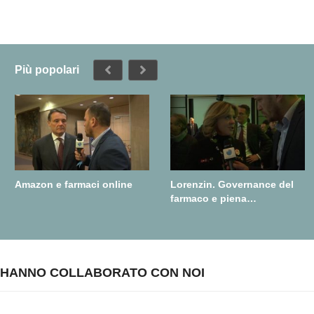
Più popolari
Amazon e farmaci online
Lorenzin. Governance del
farmaco e piena
realizzazione della farmacia
dei servizi
HANNO COLLABORATO CON NOI