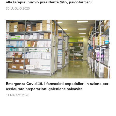
alla terapia, nuovo presidente Sifo, psicofarmaci
30 LUGLIO 2020
Emergenza Covid-19. I farmacisti ospedalieri in azione per
assicurare preparazioni galeniche salvavita
11 MARZO 2020