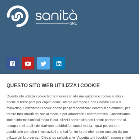
QUESTO SITO WEB UTILIZZA I COOKIE
Questo sito utilizza cookie tecnici necessari alla navigazione e cookie analitici
anche di terze parti per capire come l’utente interagisce con il nostro sito o di
marketing. Utilizziamo i cookie anche per personalizzare contenuti ed annunci, per
fornire funzionalità dei social media e per analizzare il nostro traffico. Condividiamo
inoltre informazioni sul modo in cui utilizzi il nostro sito con i nostri partner che si
Copyright © 2025 SOCIALFARMA - La piattaforma web per i
occupano di analisi dei dati web, pubblicità e social media, i quali potrebbero
combinarle con altre informazioni che hai fornito loro o che hanno raccolto dal tuo
professionisti della farmacia. Tutti i diritti riservati.
utilizzo dei loro servizi. Cliccando sul pulsante “Accetta tutti i cookie”, acconsentirai