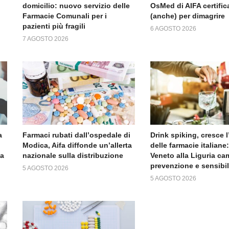
domicilio: nuovo servizio delle
OsMed di AIFA certific
Farmacie Comunali per i
(anche) per dimagrire
pazienti più fragili
6 AGOSTO 2026
7 AGOSTO 2026
a
Farmaci rubati dall’ospedale di
Drink spiking, cresce 
Modica, Aifa diffonde un’allerta
delle farmacie italiane:
da
nazionale sulla distribuzione
Veneto alla Liguria c
prevenzione e sensibi
5 AGOSTO 2026
5 AGOSTO 2026