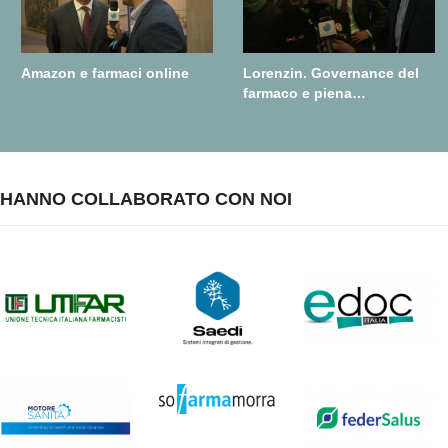
Amazon e farmaci online
Lorenzin. Governance del
farmaco e piena
realizzazione della farmacia
dei servizi
HANNO COLLABORATO CON NOI