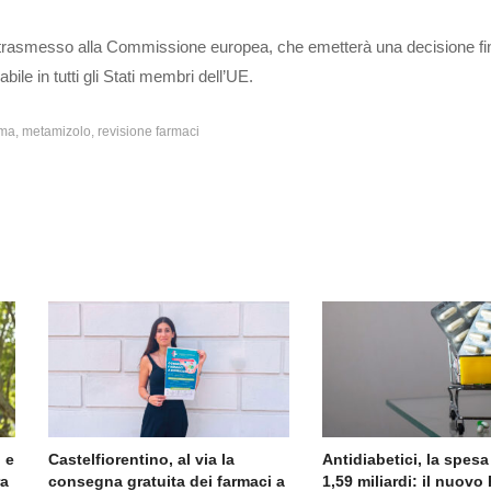
 trasmesso alla Commissione europea, che emetterà una decisione fi
ile in tutti gli Stati membri dell’UE.
ma
metamizolo
revisione farmaci
 e
Castelfiorentino, al via la
Antidiabetici, la spesa
ra
consegna gratuita dei farmaci a
1,59 miliardi: il nuov