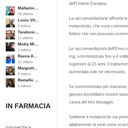
dell’Unione Europea.
Mallarini Erika
29 videos
La raccomandazione affronta le d
Losio Vittorino
metamizolo, che sono commerciali
6 videos
Tarabusi Marcello
febbre che non possono essere co
21 videos
Motta Michele
Le raccomandazioni dell’Ema c
2 videos
mg, somministrata fino a 4 volte
Racca Annarosa
31 videos
superiore ai 15 anni. Il tratta
Margiotta Angela
aumentata solo se necessario.
6 videos
Ramello Cinzia
Se somministrato per iniezione, 
1 videos
giovani dovrebbero essere basat
causa del loro dosaggio.
IN FARMACIA
Sebbene il metamizolo sia presen
allattamento al seno sono scar