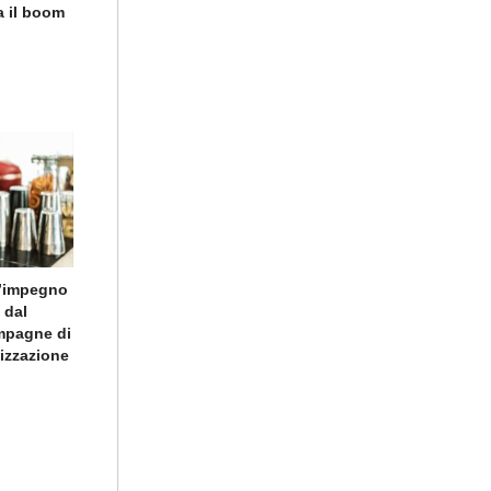
a il boom
l’impegno
 dal
ampagne di
lizzazione