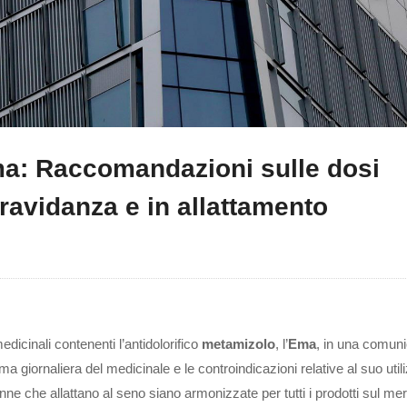
a: Raccomandazioni sulle dosi
gravidanza e in allattamento
edicinali contenenti l’antidolorifico
metamizolo
, l’
Ema
, in una comun
iornaliera del medicinale e le controindicazioni relative al suo util
nne che allattano al seno siano armonizzate per tutti i prodotti sul me