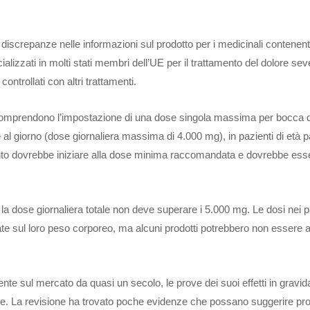
iscrepanze nelle informazioni sul prodotto per i medicinali contenent
zzati in molti stati membri dell’UE per il trattamento del dolore seve
ntrollati con altri trattamenti.
omprendono l’impostazione di una dose singola massima per bocca d
 al giorno (dose giornaliera massima di 4.000 mg), in pazienti di età p
mento dovrebbe iniziare alla dose minima raccomandata e dovrebbe ess
la dose giornaliera totale non deve superare i 5.000 mg. Le dosi nei p
e sul loro peso corporeo, ma alcuni prodotti potrebbero non essere a
te sul mercato da quasi un secolo, le prove dei suoi effetti in gravi
se. La revisione ha trovato poche evidenze che possano suggerire pr