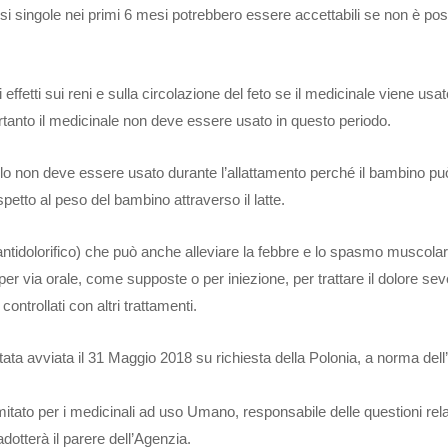
dosi singole nei primi 6 mesi potrebbero essere accettabili se non è pos
effetti sui reni e sulla circolazione del feto se il medicinale viene usat
rtanto il medicinale non deve essere usato in questo periodo.
o non deve essere usato durante l’allattamento perché il bambino pu
spetto al peso del bambino attraverso il latte.
ntidolorifico) che può anche alleviare la febbre e lo spasmo muscolar
er via orale, come supposte o per iniezione, per trattare il dolore sev
ntrollati con altri trattamenti.
ata avviata il 31 Maggio 2018 su richiesta della Polonia, a norma dell’
mitato per i medicinali ad uso Umano, responsabile delle questioni rela
otterà il parere dell’Agenzia.