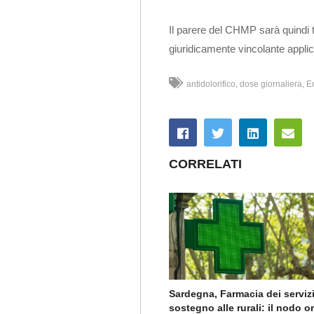
Il parere del CHMP sarà quindi
giuridicamente vincolante applicab
antidolorifico
dose giornaliera
E
CORRELATI
Sardegna, Farmacia dei servizi
sostegno alle rurali: il nodo o