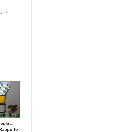
nale
 vola a
o Rapporto