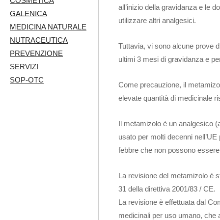
COSMETICA
all’inizio della gravidanza e le 
GALENICA
utilizzare altri analgesici.
MEDICINA NATURALE
NUTRACEUTICA
Tuttavia, vi sono alcune prove di 
PREVENZIONE
ultimi 3 mesi di gravidanza e pe
SERVIZI
SOP-OTC
Come precauzione, il metamizol
elevate quantità di medicinale ri
Il metamizolo è un analgesico (a
usato per molti decenni nell’UE p
febbre che non possono essere co
La revisione del metamizolo è st
31 della direttiva 2001/83 / CE.
La revisione è effettuata dal Co
medicinali per uso umano, che ad