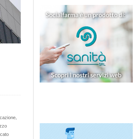
icazione,
izzo
rcato