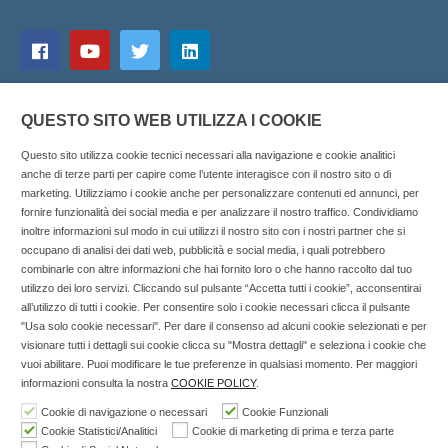
QUESTO SITO WEB UTILIZZA I COOKIE
Questo sito utilizza cookie tecnici necessari alla navigazione e cookie analitici
anche di terze parti per capire come l’utente interagisce con il nostro sito o di
marketing. Utilizziamo i cookie anche per personalizzare contenuti ed annunci, per
fornire funzionalità dei social media e per analizzare il nostro traffico. Condividiamo
inoltre informazioni sul modo in cui utilizzi il nostro sito con i nostri partner che si
Copyright © 2025 SOCIALFARMA - La piattaforma web per i
occupano di analisi dei dati web, pubblicità e social media, i quali potrebbero
combinarle con altre informazioni che hai fornito loro o che hanno raccolto dal tuo
professionisti della farmacia. Tutti i diritti riservati.
utilizzo dei loro servizi. Cliccando sul pulsante “Accetta tutti i cookie”, acconsentirai
Socialfarma.it è un marchio di Sanità S.r.l. Largo San
all’utilizzo di tutti i cookie. Per consentire solo i cookie necessari clicca il pulsante
"Usa solo cookie necessari". Per dare il consenso ad alcuni cookie selezionati e per
Francesco, 19 - 73041 Carmiano (LE) - Tel: 0832.093720 Cell:
visionare tutti i dettagli sui cookie clicca su "Mostra dettagli" e seleziona i cookie che
3276346536 Cell: 3297281965 - P.iva: 04571460759 - Rea: LE-
vuoi abilitare. Puoi modificare le tue preferenze in qualsiasi momento. Per maggiori
302152 Iscritta al n° 1 del Registro della Stampa del Tribunale
informazioni consulta la nostra
COOKIE POLICY
.
di Lecce il 15/01/2015.
Cookie di navigazione o necessari
Cookie Funzionali
Cookie Statistici/Analitici
Cookie di marketing di prima e terza parte
Nell'anno 2018 sono stati erogati €3.147,62 da Invitalia a saldo