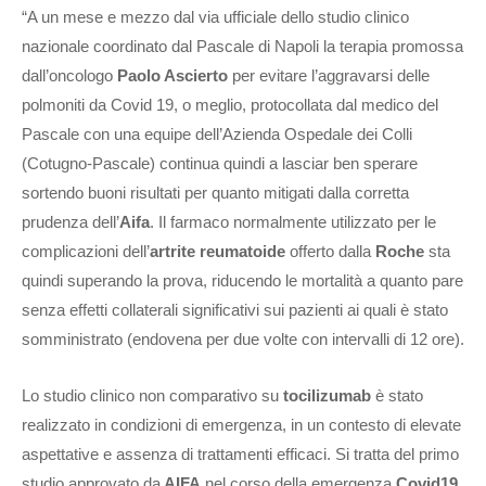
“A un mese e mezzo dal via ufficiale dello studio clinico
nazionale coordinato dal Pascale di Napoli la terapia promossa
dall’oncologo
Paolo Ascierto
per evitare l’aggravarsi delle
polmoniti da Covid 19, o meglio, protocollata dal medico del
Pascale con una equipe dell’Azienda Ospedale dei Colli
(Cotugno-Pascale) continua quindi a lasciar ben sperare
sortendo buoni risultati per quanto mitigati dalla corretta
prudenza dell’
Aifa
. Il farmaco normalmente utilizzato per le
complicazioni dell’
artrite reumatoide
offerto dalla
Roche
sta
quindi superando la prova, riducendo le mortalità a quanto pare
senza effetti collaterali significativi sui pazienti ai quali è stato
somministrato (endovena per due volte con intervalli di 12 ore).
Lo studio clinico non comparativo su
tocilizumab
è stato
realizzato in condizioni di emergenza, in un contesto di elevate
aspettative e assenza di trattamenti efficaci. Si tratta del primo
studio approvato da
AIFA
nel corso della emergenza
Covid19
.