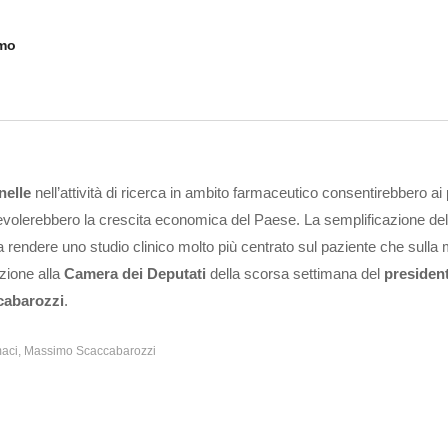
imo
nelle
nell’attività di ricerca in ambito farmaceutico consentirebbero ai 
evolerebbero la crescita economica del Paese. La semplificazione del
 rendere uno studio clinico molto più centrato sul paziente che sulla m
izione alla
Camera dei Deputati
della scorsa settimana del
president
cabarozzi
.
maci
Massimo Scaccabarozzi