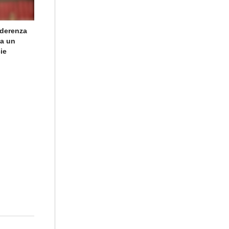
aderenza
ia un
ie