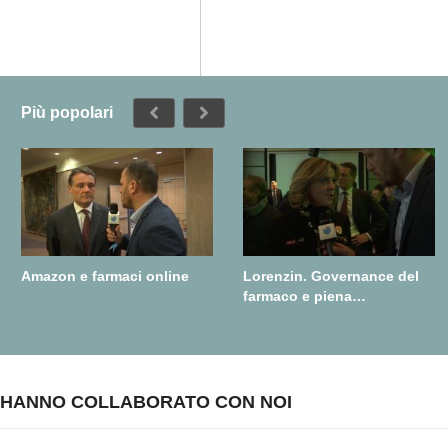
Più popolari
Amazon e farmaci online
Lorenzin. Governance del
farmaco e piena
realizzazione della farmacia
dei servizi
HANNO COLLABORATO CON NOI