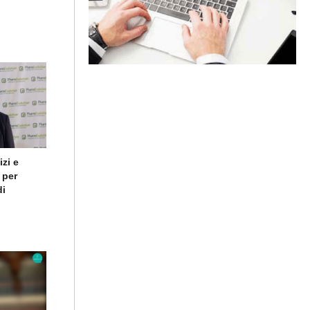
zi e
 per
di