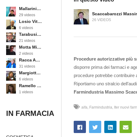
Mallarini Erika
Scaccabarozzi Mass
29 videos
26 VIDEOS
Losio Vittorino
6 videos
Tarabusi Marcello
21 videos
Motta Michele
2 videos
Procedure autorizzative più s
Racca Annarosa
31 videos
disporre prima dei farmaci e ag
Margiotta Angela
procedure potrebbe contribuire a
6 videos
Riportiamo uno stralcio dell’aud
Ramello Cinzia
Farmindustria Massimo Scac
1 videos
aifa
Farmindustria
Iter nuovi far
IN FARMACIA