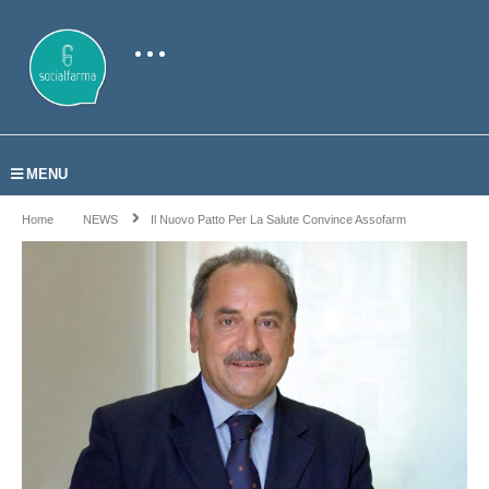
MENU
Home
NEWS
Il Nuovo Patto Per La Salute Convince Assofarm