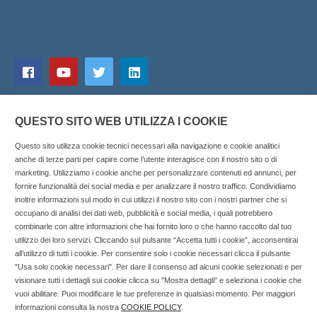
QUESTO SITO WEB UTILIZZA I COOKIE
Questo sito utilizza cookie tecnici necessari alla navigazione e cookie analitici
anche di terze parti per capire come l’utente interagisce con il nostro sito o di
marketing. Utilizziamo i cookie anche per personalizzare contenuti ed annunci, per
fornire funzionalità dei social media e per analizzare il nostro traffico. Condividiamo
inoltre informazioni sul modo in cui utilizzi il nostro sito con i nostri partner che si
Copyright © 2025 SOCIALFARMA - La piattaforma web per i
occupano di analisi dei dati web, pubblicità e social media, i quali potrebbero
combinarle con altre informazioni che hai fornito loro o che hanno raccolto dal tuo
professionisti della farmacia. Tutti i diritti riservati.
utilizzo dei loro servizi. Cliccando sul pulsante “Accetta tutti i cookie”, acconsentirai
Socialfarma.it è un marchio di Sanità S.r.l. Largo San
all’utilizzo di tutti i cookie. Per consentire solo i cookie necessari clicca il pulsante
"Usa solo cookie necessari". Per dare il consenso ad alcuni cookie selezionati e per
Francesco, 19 - 73041 Carmiano (LE) - Tel: 0832.093720 Cell:
visionare tutti i dettagli sui cookie clicca su "Mostra dettagli" e seleziona i cookie che
3276346536 Cell: 3297281965 - P.iva: 04571460759 - Rea: LE-
vuoi abilitare. Puoi modificare le tue preferenze in qualsiasi momento. Per maggiori
302152 Iscritta al n° 1 del Registro della Stampa del Tribunale
informazioni consulta la nostra
COOKIE POLICY
.