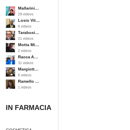
Mallarini Erika
29 videos
Losio Vittorino
6 videos
Tarabusi Marcello
21 videos
Motta Michele
2 videos
Racca Annarosa
31 videos
Margiotta Angela
6 videos
Ramello Cinzia
1 videos
IN FARMACIA