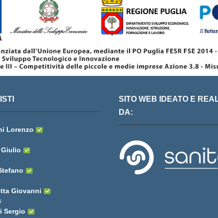
STI
SITO WEB IDEATO E REA
DA:
ni Lorenzo
 Giulio
Stefano
tta Giovanni
s
i Sergio