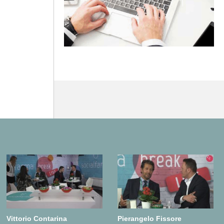
Vittorio Contarina
Pierangelo Fissore