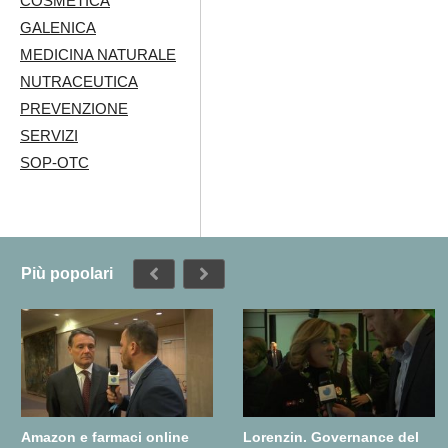
COSMETICA
GALENICA
MEDICINA NATURALE
NUTRACEUTICA
PREVENZIONE
SERVIZI
SOP-OTC
Più popolari
Amazon e farmaci online
Lorenzin. Governance del