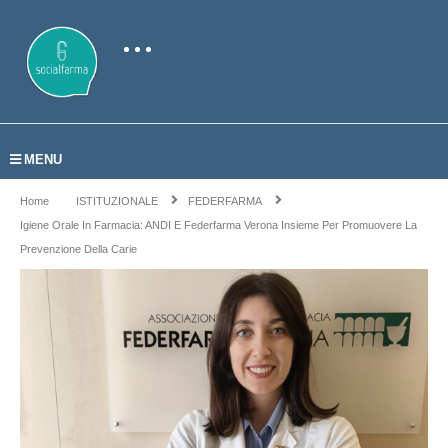
MENU
Home
ISTITUZIONALE
FEDERFARMA
Igiene Orale In Farmacia: ANDI E Federfarma Verona Insieme Per Promuovere La
Prevenzione Della Carie