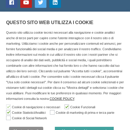
QUESTO SITO WEB UTILIZZA I COOKIE
Questo sito utilizza cookie tecnici necessari alla navigazione e cookie analitici
anche di terze parti per capire come l’utente interagisce con il nostro sito o di
marketing. Utilizziamo i cookie anche per personalizzare contenuti ed annunci, per
fornire funzionalità dei social media e per analizzare il nostro traffico. Condividiamo
inoltre informazioni sul modo in cui utilizzi il nostro sito con i nostri partner che si
Copyright © 2025 SOCIALFARMA - La piattaforma web per i
occupano di analisi dei dati web, pubblicità e social media, i quali potrebbero
combinarle con altre informazioni che hai fornito loro o che hanno raccolto dal tuo
professionisti della farmacia. Tutti i diritti riservati.
utilizzo dei loro servizi. Cliccando sul pulsante “Accetta tutti i cookie”, acconsentirai
Socialfarma.it è un marchio di Sanità S.r.l. Largo San
all’utilizzo di tutti i cookie. Per consentire solo i cookie necessari clicca il pulsante
"Usa solo cookie necessari". Per dare il consenso ad alcuni cookie selezionati e per
Francesco, 19 - 73041 Carmiano (LE) - Tel: 0832.093720 Cell:
visionare tutti i dettagli sui cookie clicca su "Mostra dettagli" e seleziona i cookie che
3276346536 Cell: 3297281965 - P.iva: 04571460759 - Rea: LE-
vuoi abilitare. Puoi modificare le tue preferenze in qualsiasi momento. Per maggiori
302152 Iscritta al n° 1 del Registro della Stampa del Tribunale
informazioni consulta la nostra
COOKIE POLICY
.
di Lecce il 15/01/2015.
Cookie di navigazione o necessari
Cookie Funzionali
Cookie Statistici/Analitici
Cookie di marketing di prima e terza parte
Nell'anno 2018 sono stati erogati €3.147,62 da Invitalia a saldo
Cookie di Social Network
agevolazione n.ID. 8277689 (D.M. 6/3/2013 tit. II-tit. III) del