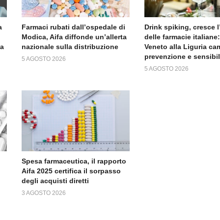
a
Farmaci rubati dall’ospedale di
Drink spiking, cresce 
Modica, Aifa diffonde un’allerta
delle farmacie italiane:
da
nazionale sulla distribuzione
Veneto alla Liguria c
prevenzione e sensibi
5 AGOSTO 2026
5 AGOSTO 2026
Spesa farmaceutica, il rapporto
Aifa 2025 certifica il sorpasso
degli acquisti diretti
3 AGOSTO 2026