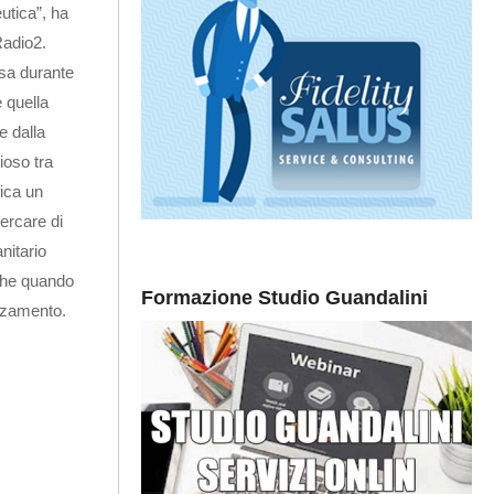
utica”, ha
Radio2.
rsa durante
 quella
e dalla
ioso tra
fica un
ercare di
anitario
nche quando
Formazione Studio Guandalini
ezzamento.