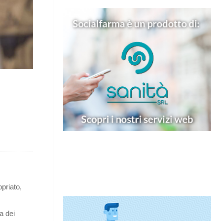
priato,
a dei