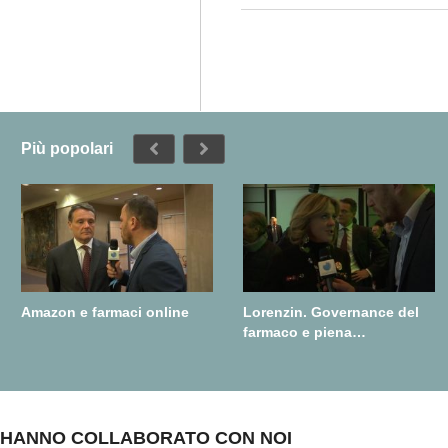
Più popolari
Amazon e farmaci online
Lorenzin. Governance del
farmaco e piena
realizzazione della farmacia
dei servizi
HANNO COLLABORATO CON NOI