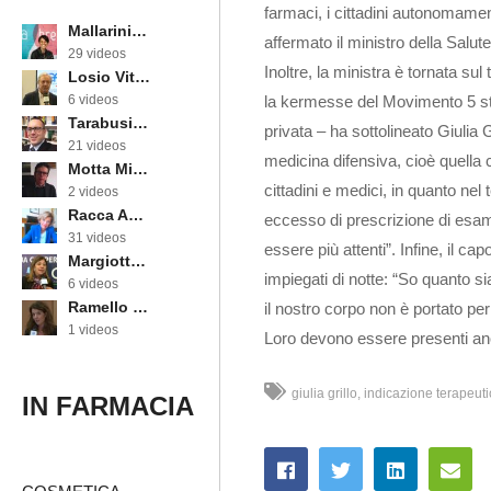
farmaci, i cittadini autonomame
Mallarini Erika
affermato il ministro della Salut
29 videos
Inoltre, la ministra è tornata s
Losio Vittorino
la kermesse del Movimento 5 ste
6 videos
Tarabusi Marcello
privata – ha sottolineato Giulia 
21 videos
medicina difensiva, cioè quella 
Motta Michele
cittadini e medici, in quanto nel 
2 videos
Racca Annarosa
eccesso di prescrizione di esami
31 videos
essere più attenti”. Infine, il ca
Margiotta Angela
impiegati di notte: “So quanto 
6 videos
Ramello Cinzia
il nostro corpo non è portato per
1 videos
Loro devono essere presenti anche
giulia grillo
indicazione terapeuti
IN FARMACIA