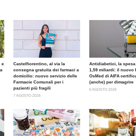
 e
Castelfiorentino, al via la
Antidiabetici, la spesa
ra
consegna gratuita dei farmaci a
1,59 miliardi: il nuov
domicilio: nuovo servizio delle
OsMed di AIFA certific
Farmacie Comunali per i
(anche) per dimagrire
pazienti più fragili
6 AGOSTO 2026
7 AGOSTO 2026