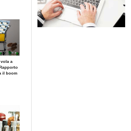
 vola a
o Rapporto
a il boom