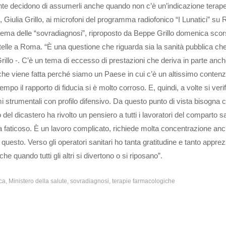
nte decidono di assumerli anche quando non c’è un’indicazione terape
e, Giulia Grillo, ai microfoni del programma radiofonico “I Lunatici” su 
ul tema delle “sovradiagnosi”, riproposto da Beppe Grillo domenica sco
lle a Roma. “È una questione che riguarda sia la sanità pubblica che
Grillo -. C’è un tema di eccesso di prestazioni che deriva in parte anch
che viene fatta perché siamo un Paese in cui c’è un altissimo contenz
tempo il rapporto di fiducia si è molto corroso. E, quindi, a volte si veri
 strumentali con profilo difensivo. Da questo punto di vista bisogna c
po del dicastero ha rivolto un pensiero a tutti i lavoratori del comparto s
sia faticoso. È un lavoro complicato, richiede molta concentrazione a
 questo. Verso gli operatori sanitari ho tanta gratitudine e tanto appr
 quando tutti gli altri si divertono o si riposano”.
ca
Ministero della salute
sovradiagnosi
terapie farmacologiche