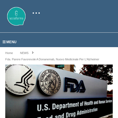
MENU
Home
NEWS
Fda. Parere Favorevole A Donanemab, Nuovo Medicinale Per L'Alzheimer