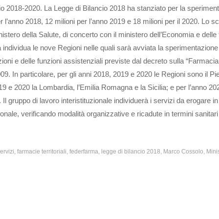
nnio 2018-2020. La Legge di Bilancio 2018 ha stanziato per la sperimen
 per l’anno 2018, 12 milioni per l’anno 2019 e 18 milioni per il 2020. Lo 
istero della Salute, di concerto con il ministero dell’Economia e delle
a individua le nove Regioni nelle quali sarà avviata la sperimentazione 
oni e delle funzioni assistenziali previste dal decreto sulla “Farmacia
009. In particolare, per gli anni 2018, 2019 e 2020 le Regioni sono il Pi
019 e 2020 la Lombardia, l’Emilia Romagna e la Sicilia; e per l’anno 202
l gruppo di lavoro interistituzionale individuerà i servizi da erogare 
zionale, verificando modalità organizzative e ricadute in termini sanitari
ervizi
farmacie territoriali
federfarma
legge di bilancio 2018
Marco Cossolo
Mini