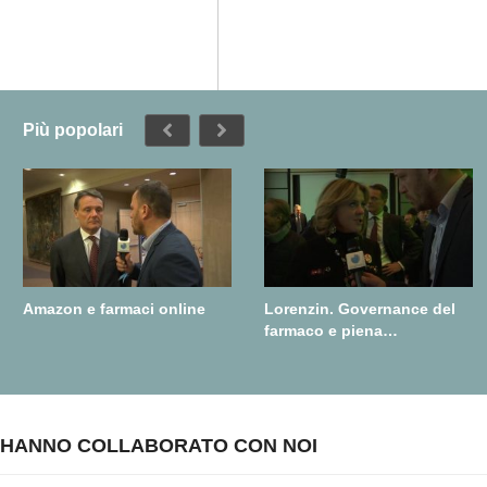
Più popolari
Amazon e farmaci online
Lorenzin. Governance del
farmaco e piena
realizzazione della farmacia
dei servizi
HANNO COLLABORATO CON NOI