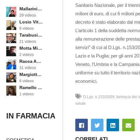
Sanitario Nazionale, per il trie
Mallarini Erika
milioni di euro, di cui 6 milioni
29 videos
decreto è stato elaborato dal min
Losio Vittorino
6 videos
L’articolo 1 della suddetta norm
Tarabusi Marcello
alla remunerazione delle prestazi
21 videos
servizi” di cui al D.Lgs. n.153/2
Motta Michele
2 videos
Lazio e la Puglia; per gli anni 2
Racca Annarosa
Veneto, l’Umbria e la Campania. I
31 videos
uniforme su tutto il territorio na
Margiotta Angela
economici.
6 videos
Ramello Cinzia
1 videos
D.Lgs. n.153/2009
farmacia dei s
salute
IN FARMACIA
CORRELATI