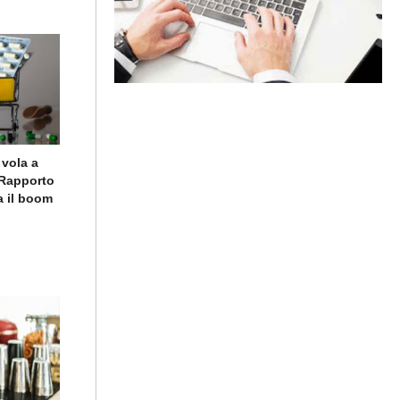
 vola a
o Rapporto
a il boom