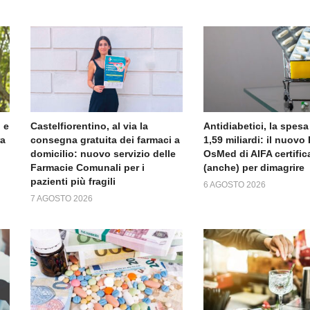
 e
Castelfiorentino, al via la
Antidiabetici, la spesa
ra
consegna gratuita dei farmaci a
1,59 miliardi: il nuov
domicilio: nuovo servizio delle
OsMed di AIFA certific
Farmacie Comunali per i
(anche) per dimagrire
pazienti più fragili
6 AGOSTO 2026
7 AGOSTO 2026