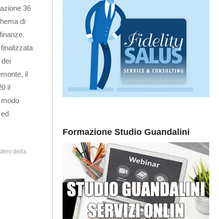
tazione 36
schema di
 finanze.
finalizzata
 dei
emonte, il
0 il
in modo
 ed
Formazione Studio Guandalini
stero della