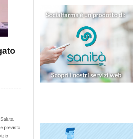
gato
 Salute,
me previsto
vizio