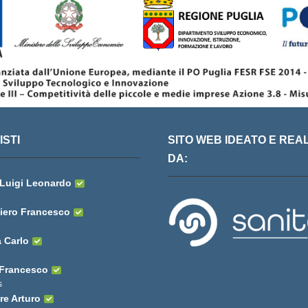
STI
SITO WEB IDEATO E REA
DA:
 Luigi Leonardo
iero Francesco
 Carlo
 Francesco
s
re Arturo