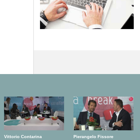
Vittorio Contarina
Pierangelo Fissore