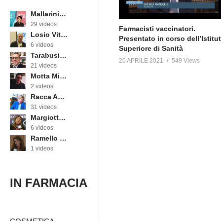
Mallarini Erika
29 videos
Farmacisti vaccinatori.
Losio Vittorino
Presentato in corso dell’Istitu
6 videos
Superiore di Sanità
Tarabusi Marcello
20 APRILE 2021
549 Views
21 videos
Motta Michele
2 videos
Racca Annarosa
31 videos
Margiotta Angela
6 videos
Ramello Cinzia
1 videos
IN FARMACIA