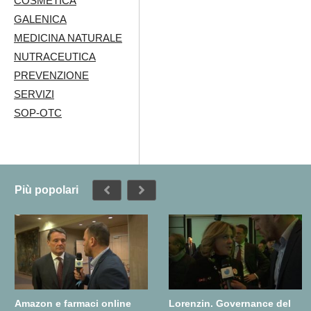
COSMETICA
GALENICA
MEDICINA NATURALE
NUTRACEUTICA
PREVENZIONE
SERVIZI
SOP-OTC
Più popolari
Amazon e farmaci online
Lorenzin. Governance del