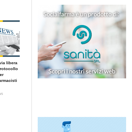
ia libera
rotocollo
er
armacisti
ws