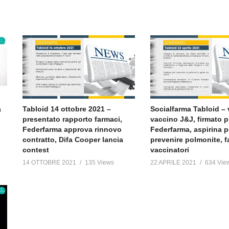
a
Tabloid 14 ottobre 2021 –
Socialfarma Tabloid – v
presentato rapporto farmaci,
vaccino J&J, firmato p
Federfarma approva rinnovo
Federfarma, aspirina p
contratto, Difa Cooper lancia
prevenire polmonite, f
contest
vaccinatori
14 OTTOBRE 2021
135 Views
22 APRILE 2021
634 Vie