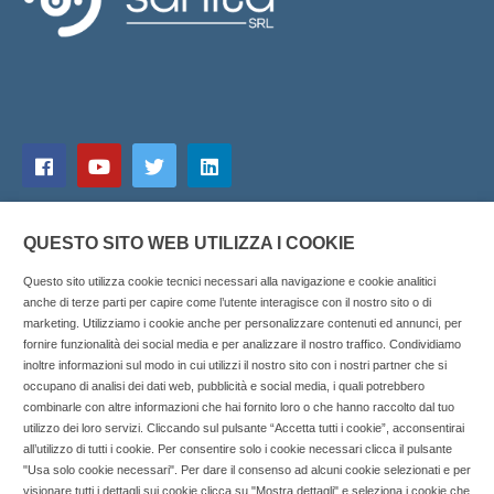
QUESTO SITO WEB UTILIZZA I COOKIE
Questo sito utilizza cookie tecnici necessari alla navigazione e cookie analitici
anche di terze parti per capire come l’utente interagisce con il nostro sito o di
marketing. Utilizziamo i cookie anche per personalizzare contenuti ed annunci, per
fornire funzionalità dei social media e per analizzare il nostro traffico. Condividiamo
inoltre informazioni sul modo in cui utilizzi il nostro sito con i nostri partner che si
Copyright © 2025 SOCIALFARMA - La piattaforma web per i
occupano di analisi dei dati web, pubblicità e social media, i quali potrebbero
combinarle con altre informazioni che hai fornito loro o che hanno raccolto dal tuo
professionisti della farmacia. Tutti i diritti riservati.
utilizzo dei loro servizi. Cliccando sul pulsante “Accetta tutti i cookie”, acconsentirai
Socialfarma.it è un marchio di Sanità S.r.l. Largo San
all’utilizzo di tutti i cookie. Per consentire solo i cookie necessari clicca il pulsante
"Usa solo cookie necessari". Per dare il consenso ad alcuni cookie selezionati e per
Francesco, 19 - 73041 Carmiano (LE) - Tel: 0832.093720 Cell:
visionare tutti i dettagli sui cookie clicca su "Mostra dettagli" e seleziona i cookie che