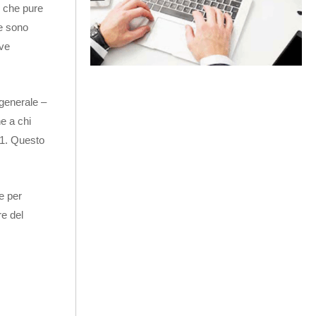
, che pure
he sono
ove
 generale –
he a chi
21. Questo
e per
re del