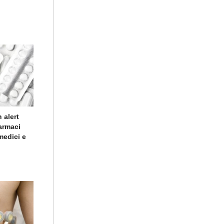
 alert
farmaci
medici e