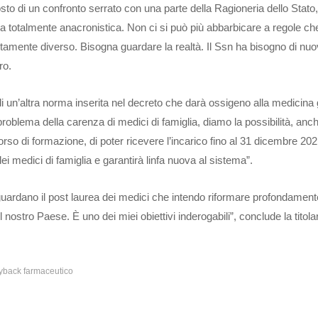
sto di un confronto serrato con una parte della Ragioneria dello Stato
ia totalmente anacronistica. Non ci si può più abbarbicare a regole c
tamente diverso. Bisogna guardare la realtà. Il Ssn ha bisogno di nu
ro.
i un’altra norma inserita nel decreto che darà ossigeno alla medicina
problema della carenza di medici di famiglia, diamo la possibilità, anc
rso di formazione, di poter ricevere l’incarico fino al 31 dicembre 20
dei medici di famiglia e garantirà linfa nuova al sistema”.
iguardano il post laurea dei medici che intendo riformare profondament
l nostro Paese. È uno dei miei obiettivi inderogabili”, conclude la titola
yback farmaceutico