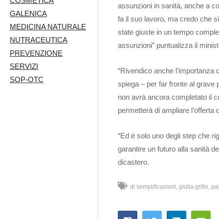
COSMETICA
assunzioni in sanità, anche a co
GALENICA
fa il suo lavoro, ma credo che s
MEDICINA NATURALE
state giuste in un tempo comple
NUTRACEUTICA
assunzioni” puntualizza il minist
PREVENZIONE
SERVIZI
“Rivendico anche l’importanza d
SOP-OTC
spiega – per far fronte al grave 
non avrà ancora completato il co
permetterà di ampliare l’offerta 
“Ed è solo uno degli step che r
garantire un futuro alla sanità de
dicastero.
dl semplificazioni
giulia grillo
pa