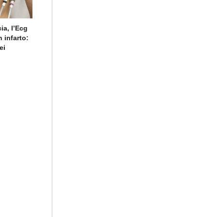
ia, l’Ecg
 infarto:
ei