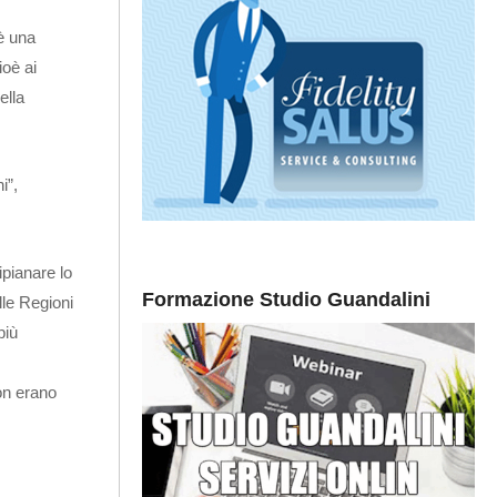
è una
ioè ai
ella
i”,
ipianare lo
Formazione Studio Guandalini
lle Regioni
più
on erano