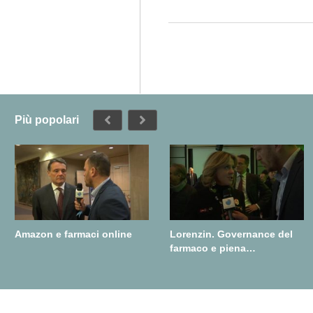
Più popolari
Amazon e farmaci online
Lorenzin. Governance del
farmaco e piena
realizzazione della farmacia
dei servizi