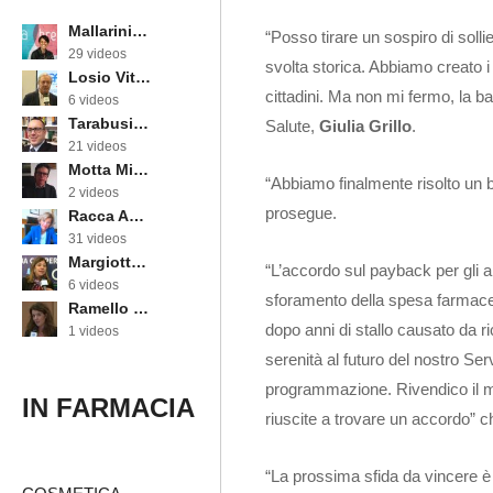
Mallarini Erika
“Posso tirare un sospiro di soll
29 videos
svolta storica. Abbiamo creato i
Losio Vittorino
cittadini. Ma non mi fermo, la bat
6 videos
Tarabusi Marcello
Salute,
Giulia Grillo
.
21 videos
Motta Michele
“Abbiamo finalmente risolto un b
2 videos
prosegue.
Racca Annarosa
31 videos
Margiotta Angela
“L’accordo sul payback per gli an
6 videos
sforamento della spesa farmaceu
Ramello Cinzia
dopo anni di stallo causato da ri
1 videos
serenità al futuro del nostro Ser
programmazione. Rivendico il me
IN FARMACIA
riuscite a trovare un accordo” ch
“La prossima sfida da vincere è 