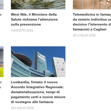
o
West Nile, il Ministero della
Telemedicina in farmac
Salute richiama l’attenzione
da remoto individua un
sulla prevenzione
decisivo l’intervento d
farmacisti a Cagliari
3 AGOSTO 2026
30 LUGLIO 2026
e:
Lombardia, firmato il nuovo
a
Accordo Integrativo Regionale:
dematerializzazione, tempi di
pagamento certi e nuove misure
di sostegno alle farmacie
28 LUGLIO 2026