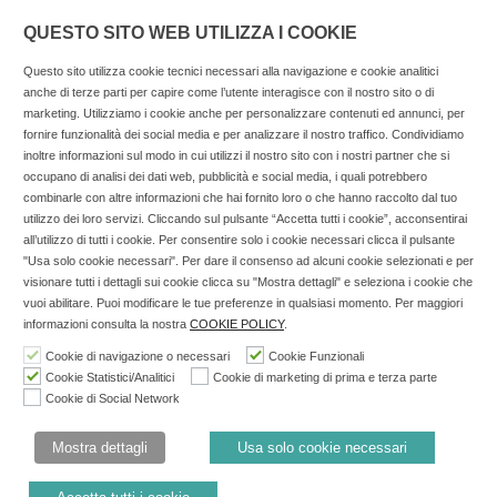
QUESTO SITO WEB UTILIZZA I COOKIE
Questo sito utilizza cookie tecnici necessari alla navigazione e cookie analitici
anche di terze parti per capire come l’utente interagisce con il nostro sito o di
marketing. Utilizziamo i cookie anche per personalizzare contenuti ed annunci, per
fornire funzionalità dei social media e per analizzare il nostro traffico. Condividiamo
inoltre informazioni sul modo in cui utilizzi il nostro sito con i nostri partner che si
Copyright © 2025 SOCIALFARMA - La piattaforma web per i
occupano di analisi dei dati web, pubblicità e social media, i quali potrebbero
combinarle con altre informazioni che hai fornito loro o che hanno raccolto dal tuo
professionisti della farmacia. Tutti i diritti riservati.
utilizzo dei loro servizi. Cliccando sul pulsante “Accetta tutti i cookie”, acconsentirai
Socialfarma.it è un marchio di Sanità S.r.l. Largo San
all’utilizzo di tutti i cookie. Per consentire solo i cookie necessari clicca il pulsante
"Usa solo cookie necessari". Per dare il consenso ad alcuni cookie selezionati e per
Francesco, 19 - 73041 Carmiano (LE) - Tel: 0832.093720 Cell:
visionare tutti i dettagli sui cookie clicca su "Mostra dettagli" e seleziona i cookie che
3276346536 Cell: 3297281965 - P.iva: 04571460759 - Rea: LE-
vuoi abilitare. Puoi modificare le tue preferenze in qualsiasi momento. Per maggiori
302152 Iscritta al n° 1 del Registro della Stampa del Tribunale
informazioni consulta la nostra
COOKIE POLICY
.
di Lecce il 15/01/2015.
Cookie di navigazione o necessari
Cookie Funzionali
Cookie Statistici/Analitici
Cookie di marketing di prima e terza parte
Nell'anno 2018 sono stati erogati €3.147,62 da Invitalia a saldo
Cookie di Social Network
agevolazione n.ID. 8277689 (D.M. 6/3/2013 tit. II-tit. III) del
19/03/2014
Mostra dettagli
Usa solo cookie necessari
Cookie Policy
Privacy Policy