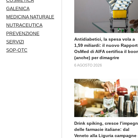
COSMETICA
GALENICA
MEDICINA NATURALE
NUTRACEUTICA
PREVENZIONE
Antidiabetici, la spesa vola a
SERVIZI
1,59 miliardi: il nuovo Rappor
SOP-OTC
OsMed di AIFA certifica il boo
(anche) per dimagrire
6 AGOSTO 2026
Drink spiking, cresce l’impeg
delle farmacie italiane: dal
Veneto alla Liguria campagne 