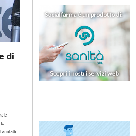
e di
acie
na.
a infatti