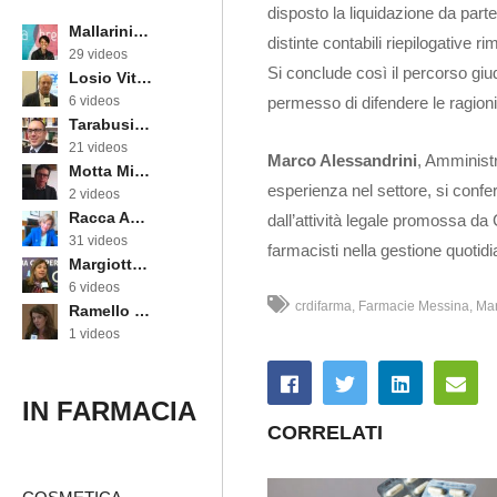
disposto la liquidazione da part
Mallarini Erika
distinte contabili riepilogative 
29 videos
Si conclude così il percorso giu
Losio Vittorino
permesso di difendere le ragioni 
6 videos
Tarabusi Marcello
21 videos
Marco Alessandrini
, Amminist
Motta Michele
esperienza nel settore, si confer
2 videos
Racca Annarosa
dall’attività legale promossa da 
31 videos
farmacisti nella gestione quotid
Margiotta Angela
6 videos
crdifarma
Farmacie Messina
Mar
Ramello Cinzia
1 videos
IN FARMACIA
CORRELATI