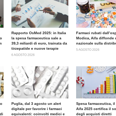
Rapporto OsMed 2025: in Italia
Farmaci rubati dall’os
to
la spesa farmaceutica sale a
Modica, Aifa diffonde 
m
39,3 miliardi di euro, trainata da
nazionale sulla distri
tirzepatide e nuove terapie
5 AGOSTO 2026
6 AGOSTO 2026
no
Puglia, dal 3 agosto un alert
Spesa farmaceutica, il
digitale per favorire i farmaci
Aifa 2025 certifica il 
di
equivalenti: coinvolti medici e
degli acquisti diretti