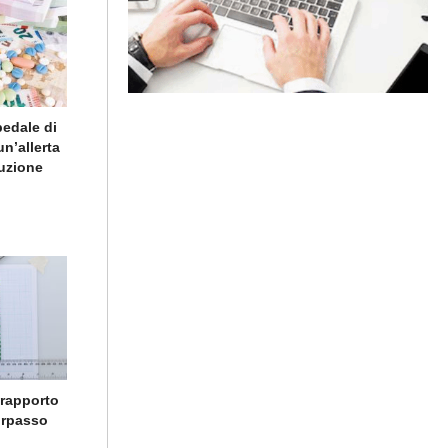
pedale di
un’allerta
buzione
 rapporto
sorpasso