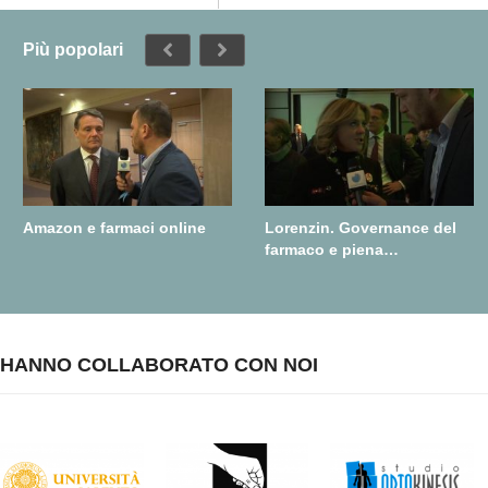
Più popolari
Amazon e farmaci online
Lorenzin. Governance del
farmaco e piena
realizzazione della farmacia
dei servizi
HANNO COLLABORATO CON NOI