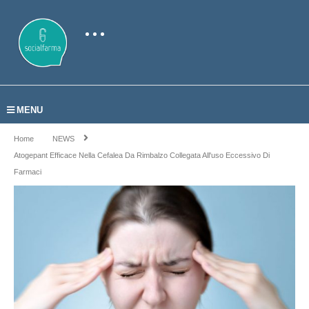
MENU
Home
NEWS
Atogepant Efficace Nella Cefalea Da Rimbalzo Collegata All'uso Eccessivo Di
Farmaci