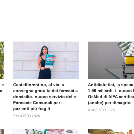
 e
Castelfiorentino, al via la
Antidiabetici, la spesa
ra
consegna gratuita dei farmaci a
1,59 miliardi: il nuov
domicilio: nuovo servizio delle
OsMed di AIFA certific
Farmacie Comunali per i
(anche) per dimagrire
pazienti più fragili
6 AGOSTO 2026
7 AGOSTO 2026