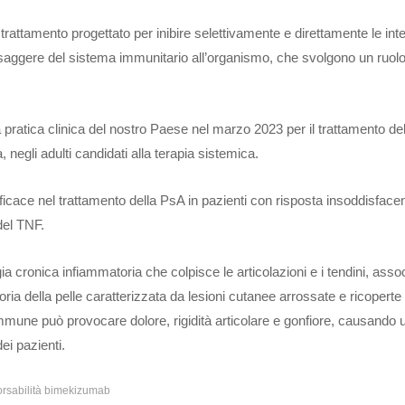
rattamento progettato per inibire selettivamente e direttamente le int
saggere del sistema immunitario all’organismo, che svolgono un ruol
pratica clinica del nostro Paese nel marzo 2023 per il trattamento del
negli adulti candidati alla terapia sistemica.
cace nel trattamento della PsA in pazienti con risposta insoddisfacen
del TNF.
gia cronica infiammatoria che colpisce le articolazioni e i tendini, assoc
ria della pelle caratterizzata da lesioni cutanee arrossate e ricoperte
une può provocare dolore, rigidità articolare e gonfiore, causando 
dei pazienti.
orsabilità bimekizumab