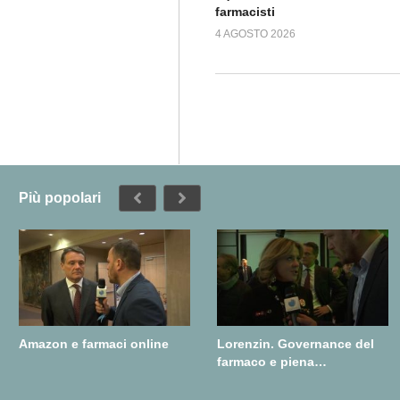
farmacisti
4 AGOSTO 2026
Più popolari
Amazon e farmaci online
Lorenzin. Governance del
farmaco e piena
realizzazione della farmacia
dei servizi