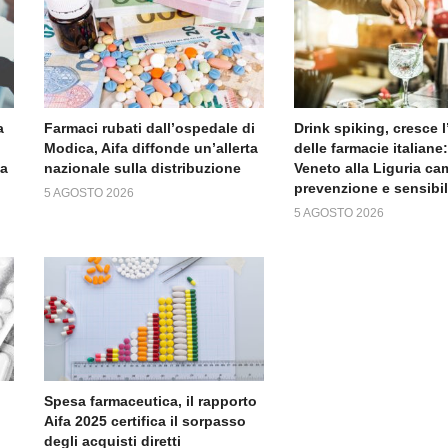
a
Farmaci rubati dall’ospedale di
Drink spiking, cresce 
Modica, Aifa diffonde un’allerta
delle farmacie italiane:
da
nazionale sulla distribuzione
Veneto alla Liguria c
prevenzione e sensibi
5 AGOSTO 2026
5 AGOSTO 2026
Spesa farmaceutica, il rapporto
Aifa 2025 certifica il sorpasso
degli acquisti diretti