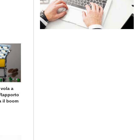
 vola a
o Rapporto
a il boom