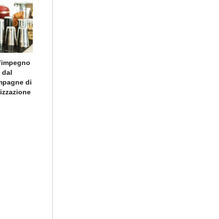
l’impegno
 dal
ampagne di
lizzazione