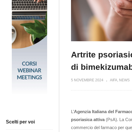
Artrite psoriasi
di bimekizuma
5 NOVEMBRE 2024
AIFA
NEWS
L’
Agenzia Italiana del Farmac
psoriasica attiva
(PsA). La Com
Scelti per voi
commercio del farmaco per ques