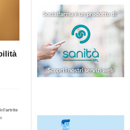
ilità
ell’
artrite
in