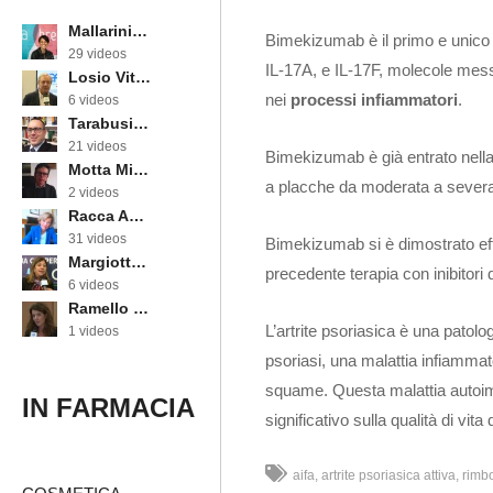
Mallarini Erika
Bimekizumab è il primo e unico t
29 videos
IL-17A, e IL-17F, molecole mes
Losio Vittorino
nei
processi infiammatori
.
6 videos
Tarabusi Marcello
21 videos
Bimekizumab è già entrato nella 
Motta Michele
a placche da moderata a severa, 
2 videos
Racca Annarosa
31 videos
Bimekizumab si è dimostrato effi
Margiotta Angela
precedente terapia con inibitori 
6 videos
Ramello Cinzia
L’artrite psoriasica è una patolo
1 videos
psoriasi, una malattia infiammato
squame. Questa malattia autoimm
IN FARMACIA
significativo sulla qualità di vita 
aifa
artrite psoriasica attiva
rimb