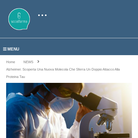
MENU
Home
NEWS
Alzheimer. Scoperta Una Nuova Molecola Che Sferra Un Doppio Attacco Alla
Proteina Tau