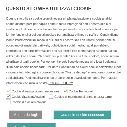
QUESTO SITO WEB UTILIZZA I COOKIE
Questo sito utilizza cookie tecnici necessari alla navigazione e cookie analitici
anche di terze parti per capire come l’utente interagisce con il nostro sito o di
marketing. Utilizziamo i cookie anche per personalizzare contenuti ed annunci, per
fornire funzionalità dei social media e per analizzare il nostro traffico. Condividiamo
inoltre informazioni sul modo in cui utilizzi il nostro sito con i nostri partner che si
Copyright © 2025 SOCIALFARMA - La piattaforma web per i
occupano di analisi dei dati web, pubblicità e social media, i quali potrebbero
combinarle con altre informazioni che hai fornito loro o che hanno raccolto dal tuo
professionisti della farmacia. Tutti i diritti riservati.
utilizzo dei loro servizi. Cliccando sul pulsante “Accetta tutti i cookie”, acconsentirai
Socialfarma.it è un marchio di Sanità S.r.l. Largo San
all’utilizzo di tutti i cookie. Per consentire solo i cookie necessari clicca il pulsante
"Usa solo cookie necessari". Per dare il consenso ad alcuni cookie selezionati e per
Francesco, 19 - 73041 Carmiano (LE) - Tel: 0832.093720 Cell:
visionare tutti i dettagli sui cookie clicca su "Mostra dettagli" e seleziona i cookie che
3276346536 Cell: 3297281965 - P.iva: 04571460759 - Rea: LE-
vuoi abilitare. Puoi modificare le tue preferenze in qualsiasi momento. Per maggiori
302152 Iscritta al n° 1 del Registro della Stampa del Tribunale
informazioni consulta la nostra
COOKIE POLICY
.
di Lecce il 15/01/2015.
Cookie di navigazione o necessari
Cookie Funzionali
Cookie Statistici/Analitici
Cookie di marketing di prima e terza parte
Nell'anno 2018 sono stati erogati €3.147,62 da Invitalia a saldo
Cookie di Social Network
agevolazione n.ID. 8277689 (D.M. 6/3/2013 tit. II-tit. III) del
19/03/2014
Mostra dettagli
Usa solo cookie necessari
Cookie Policy
Privacy Policy