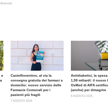
nfluenzali
 e
Castelfiorentino, al via la
Antidiabetici, la spesa
ra
consegna gratuita dei farmaci a
1,59 miliardi: il nuov
domicilio: nuovo servizio delle
OsMed di AIFA certific
Farmacie Comunali per i
(anche) per dimagrire
pazienti più fragili
6 AGOSTO 2026
7 AGOSTO 2026