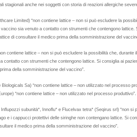
ali stagionali anche nei soggetti con storia di reazioni allergiche severe 
thcare Limited) “non contiene lattice – non si può escludere la possibi
il vaccino sia venuto a contatto con strumenti che contengono lattice. 
l lattice di consultare il medico prima della somministrazione del vaccin
 “non contiene lattice – non si può escludere la possibilità che, durante 
 a contatto con strumenti che contengono lattice. Si consiglia ai pazient
co prima della somministrazione del vaccino”.
 Biologicals Sa) “non contiene lattice – non utilizzato nel processo pro
urope) “non contiene lattice – non utilizzato nel processo produttivo”.
Influpozzi subunità*, Innoflu* e Flucelvax tetra* (Seqirus srl) “non si 
o e i cappucci protettivi delle siringhe non contengano lattice. Si cons
consultare il medico prima della somministrazione del vaccino”.