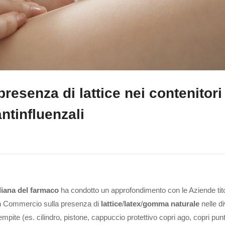
presenza di lattice nei contenitori
ntinfluenzali
liana del farmaco
ha condotto un approfondimento con le Aziende titol
in Commercio sulla presenza di
lattice
/
latex
/
gomma naturale
nelle d
mpite (es. cilindro, pistone, cappuccio protettivo copri ago, copri punt