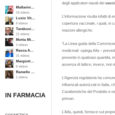
degli applicatori nasali dei
vacci
Mallarini Erika
29 videos
L’informazione risulta infatti di 
Losio Vittorino
copertura vaccinale, i quali, in 
6 videos
Tarabusi Marcello
reazioni allergiche.
21 videos
Motta Michele
“La Linea guida della Commissione
2 videos
medicinali -spiega Aifa – prevede 
Racca Annarosa
31 videos
presente in qualsiasi quantità, 
Margiotta Angela
assenza di lattice, invece, non è
6 videos
Ramello Cinzia
L’Agenzia regolatoria ha comunque
1 videos
influenzali autorizzati in Italia,
Caratteristiche del Prodotto e ne
IN FARMACIA
primari.
L’Aifa, quindi, fornisce sul propr