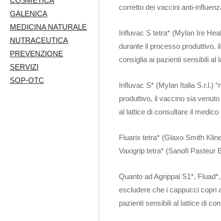
COSMETICA
corretto dei vaccini anti-influenz
GALENICA
MEDICINA NATURALE
Influvac S tetra* (Mylan Ire Heal
NUTRACEUTICA
durante il processo produttivo, 
PREVENZIONE
consiglia ai pazienti sensibili a
SERVIZI
SOP-OTC
Influvac S* (Mylan Italia S.r.l.)
produttivo, il vaccino sia venuto
al lattice di consultare il medi
Fluarix tetra* (Glaxo Smith Kline
Vaxigrip tetra* (Sanofi Pasteur E
Quanto ad Agrippal S1*, Fluad*, 
escludere che i cappucci copri ag
pazienti sensibili al lattice di 