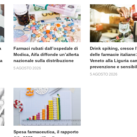
a
Farmaci rubati dall’ospedale di
Drink spiking, cresce 
Modica, Aifa diffonde un’allerta
delle farmacie italiane:
da
nazionale sulla distribuzione
Veneto alla Liguria c
prevenzione e sensibi
5 AGOSTO 2026
5 AGOSTO 2026
Spesa farmaceutica, il rapporto