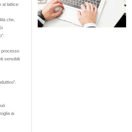
al lattice:
lità che,
Si
o”.
il processo
i sensibili
duttivo”.
può
iglia ai