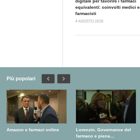
digitale per favorire i farmaci
equivalenti: coinvolti medici e
farmacisti
4 AGOSTO 2026
Più popolari
Amazon e farmaci online
Lorenzin. Governance del
farmaco e piena