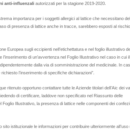
ni anti-influenzali
autorizzati per la stagione 2019-2020.
estrema importanza per i soggetti allergici al lattice che necessitano del
caso di presenza di lattice anche in tracce, sarebbero esposti al rischio
 Europea sugli eccipienti nell’etichettatura e nel foglio illustrativo de
l’inserimento di un’avvertenza nel Foglio Illustrativo nel caso in cui il 
indipendentemente dalla via di somministrazione del medicinale. In cas
 richiesto l’inserimento di specifiche dichiarazioni”.
 ritenuto opportuno contattare tutte le Aziende titolari dell’Aic dei va
 chiedendo di certificare, laddove non specificato nel Riassunto delle
l Foglio Illustrativo, la presenza di lattice nelle componenti dei confe
io sito istituzionale le informazioni per contribuire ulteriormente all’uso