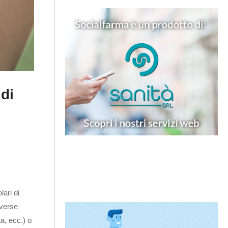
 di
ari di
iverse
a, ecc.) o