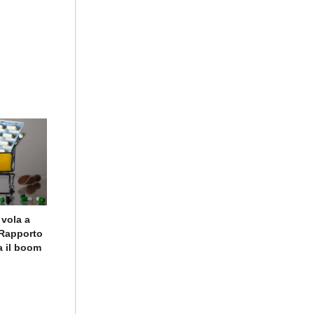
 vola a
o Rapporto
a il boom