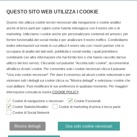
QUESTO SITO WEB UTILIZZA I COOKIE
Questo sito utilizza cookie tecnici necessari alla navigazione e cookie analitici
anche di terze parti per capire come l’utente interagisce con il nostro sito o di
marketing. Utilizziamo i cookie anche per personalizzare contenuti ed annunci, per
fornire funzionalità dei social media e per analizzare il nostro traffico. Condividiamo
inoltre informazioni sul modo in cui utilizzi il nostro sito con i nostri partner che si
Copyright © 2025 SOCIALFARMA - La piattaforma web per i
occupano di analisi dei dati web, pubblicità e social media, i quali potrebbero
combinarle con altre informazioni che hai fornito loro o che hanno raccolto dal tuo
professionisti della farmacia. Tutti i diritti riservati.
utilizzo dei loro servizi. Cliccando sul pulsante “Accetta tutti i cookie”, acconsentirai
Socialfarma.it è un marchio di Sanità S.r.l. Largo San
all’utilizzo di tutti i cookie. Per consentire solo i cookie necessari clicca il pulsante
"Usa solo cookie necessari". Per dare il consenso ad alcuni cookie selezionati e per
Francesco, 19 - 73041 Carmiano (LE) - Tel: 0832.093720 Cell:
visionare tutti i dettagli sui cookie clicca su "Mostra dettagli" e seleziona i cookie che
3276346536 Cell: 3297281965 - P.iva: 04571460759 - Rea: LE-
vuoi abilitare. Puoi modificare le tue preferenze in qualsiasi momento. Per maggiori
302152 Iscritta al n° 1 del Registro della Stampa del Tribunale
informazioni consulta la nostra
COOKIE POLICY
.
di Lecce il 15/01/2015.
Cookie di navigazione o necessari
Cookie Funzionali
Cookie Statistici/Analitici
Cookie di marketing di prima e terza parte
Nell'anno 2018 sono stati erogati €3.147,62 da Invitalia a saldo
Cookie di Social Network
agevolazione n.ID. 8277689 (D.M. 6/3/2013 tit. II-tit. III) del
19/03/2014
Mostra dettagli
Usa solo cookie necessari