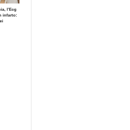
ia, l’Ecg
 infarto:
ei