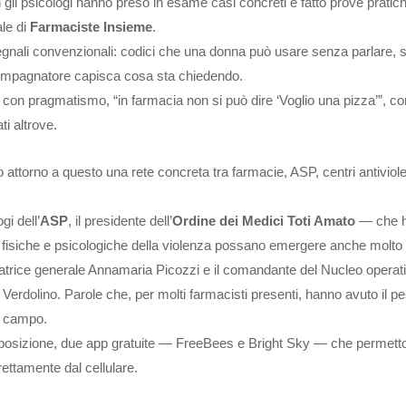
gli psicologi hanno preso in esame casi concreti e fatto prove pratic
ale di
Farmaciste Insieme
.
 segnali convenzionali: codici che una donna può usare senza parlare,
ompagnatore capisca cosa sta chiedendo.
on pragmatismo, “in farmacia non si può dire ‘Voglio una pizza’”, c
ti altrove.
o attorno a questo una rete concreta tra farmacie, ASP, centri antiviol
gi dell’
ASP
, il presidente dell’
Ordine dei Medici
Toti Amato
— che 
fisiche e psicologiche della violenza possano emergere anche molt
uratrice generale Annamaria Picozzi e il comandante del Nucleo operat
Verdolino. Parole che, per molti farmacisti presenti, hanno avuto il p
ul campo.
isposizione, due app gratuite — FreeBees e Bright Sky — che permett
ettamente dal cellulare.