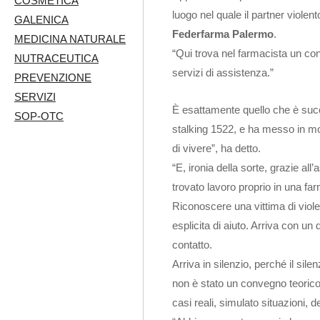
COSMETICA
luogo nel quale il partner violen
GALENICA
Federfarma Palermo
.
MEDICINA NATURALE
“Qui trova nel farmacista un con
NUTRACEUTICA
servizi di assistenza.”
PREVENZIONE
SERVIZI
È esattamente quello che è succ
SOP-OTC
stalking 1522, e ha messo in mot
di vivere”, ha detto.
“E, ironia della sorte, grazie al
trovato lavoro proprio in una fa
Riconoscere una vittima di violen
esplicita di aiuto. Arriva con un
contatto.
Arriva in silenzio, perché il sil
non è stato un convegno teorico
casi reali, simulato situazioni, 