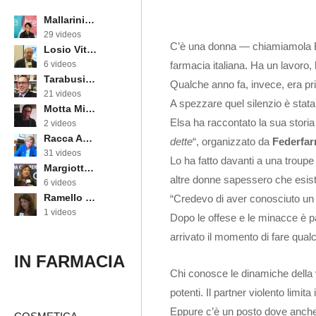
Mallarini Erika
29 videos
C’è una donna — chiamiamola El
Losio Vittorino
farmacia italiana. Ha un lavoro,
6 videos
Tarabusi Marcello
Qualche anno fa, invece, era pr
21 videos
A spezzare quel silenzio è stat
Motta Michele
Elsa ha raccontato la sua storia
2 videos
Racca Annarosa
dette
“, organizzato da
Federfa
31 videos
Lo ha fatto davanti a una troupe 
Margiotta Angela
altre donne sapessero che esist
6 videos
Ramello Cinzia
“Credevo di aver conosciuto un 
1 videos
Dopo le offese e le minacce è p
arrivato il momento di fare qua
IN FARMACIA
Chi conosce le dinamiche della v
potenti. Il partner violento limit
Eppure c’è un posto dove anche 