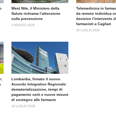
o
West Nile, il Ministero della
Telemedicina in farmac
Salute richiama l’attenzione
da remoto individua un
sulla prevenzione
decisivo l’intervento d
farmacisti a Cagliari
3 AGOSTO 2026
30 LUGLIO 2026
e:
Lombardia, firmato il nuovo
a
Accordo Integrativo Regionale:
dematerializzazione, tempi di
pagamento certi e nuove misure
di sostegno alle farmacie
28 LUGLIO 2026