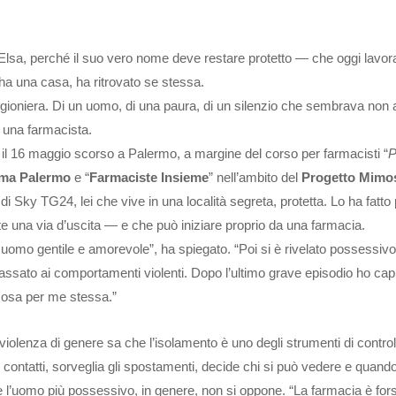
sa, perché il suo vero nome deve restare protetto — che oggi lavora
 ha una casa, ha ritrovato se stessa.
igioniera. Di un uomo, di una paura, di un silenzio che sembrava non a
a una farmacista.
 il 16 maggio scorso a Palermo, a margine del corso per farmacisti “
P
rma Palermo
e “
Farmaciste Insieme
” nell’ambito del
Progetto Mimo
di Sky TG24, lei che vive in una località segreta, protetta. Lo ha fatto
e una via d’uscita — e che può iniziare proprio da una farmacia.
uomo gentile e amorevole”, ha spiegato. “Poi si è rivelato possessivo
assato ai comportamenti violenti. Dopo l’ultimo grave episodio ho cap
lcosa per me stessa.”
iolenza di genere sa che l’isolamento è uno degli strumenti di control
a i contatti, sorveglia gli spostamenti, decide chi si può vedere e quando
l’uomo più possessivo, in genere, non si oppone. “La farmacia è fors