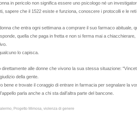
nna in pericolo non significa essere uno psicologo né un investigator
i, sapere che il 1522 esiste e funziona, conoscere i protocolli e le reti 
 donna che entra ogni settimana a comprare il suo farmaco abituale, q
isponde, quella che paga in fretta e non si ferma mai a chiacchierare,
ivo.
qualcuno lo capisca.
lto direttamente alle donne che vivono la sua stessa situazione: “Vince
giudizio della gente.
tro bene e trovate il coraggio di entrare in farmacia per segnalare la vo
ll’appello parla anche a chi sta dall’altra parte del bancone.
Palermo
Progetto Mimosa
violenza di genere