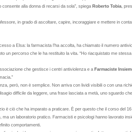
to consente alla donna di recarsi da sola”, spiega
Roberto Tobia
, pre
fessore, in grado di ascoltare, capire, incoraggiare e mettere in contat
esso a Elsa: la farmacista l’ha accolta, ha chiamato il numero antivi
o un percorso che le ha restituito la vita. “Ho riacquistato me stessa 
l’associazione che gestisce i centri antiviolenza e a
Farmaciste Insiem
rmacia.”
za, però, non è semplice. Non arriva con lividi visibili o con una rich
 disagio difficile da leggere, una frase lasciata a metà, uno sguardo che 
enzio è ciò che ha imparato a praticare. È per questo che il corso del 
, ma un laboratorio pratico. Farmacisti e psicologi hanno lavorato in
definito comportamenti.