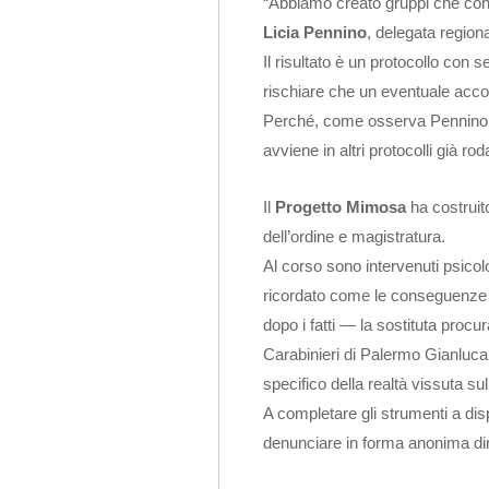
“Abbiamo creato gruppi che con 
Licia Pennino
, delegata region
Il risultato è un protocollo con
rischiare che un eventuale acc
Perché, come osserva Pennino c
avviene in altri protocolli già roda
Il
Progetto Mimosa
ha costruit
dell’ordine e magistratura.
Al corso sono intervenuti psicolo
ricordato come le conseguenze 
dopo i fatti — la sostituta proc
Carabinieri di Palermo Gianluca 
specifico della realtà vissuta s
A completare gli strumenti a d
denunciare in forma anonima dir