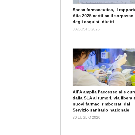
Spesa farmaceutica, il rapport
Aifa 2025 certifica il sorpasso
degli acquisti diretti
3 AGOSTO 2026
AIFA amplia l’accesso alle cur
dalla SLA ai tumori, via libera 
nuovi farmaci rimborsati dal
Servizio sanitario nazionale
30 LUGLIO 2026