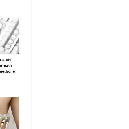
 alert
farmaci
medici e