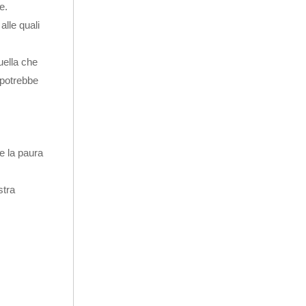
e.
alle quali
uella che
 potrebbe
te la paura
stra