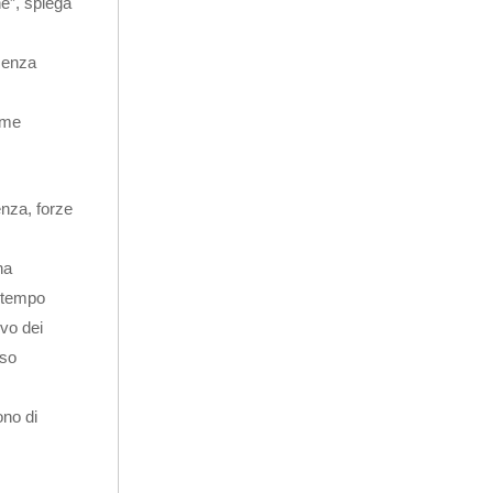
he”, spiega
 senza
ome
enza, forze
ha
o tempo
ivo dei
eso
ono di