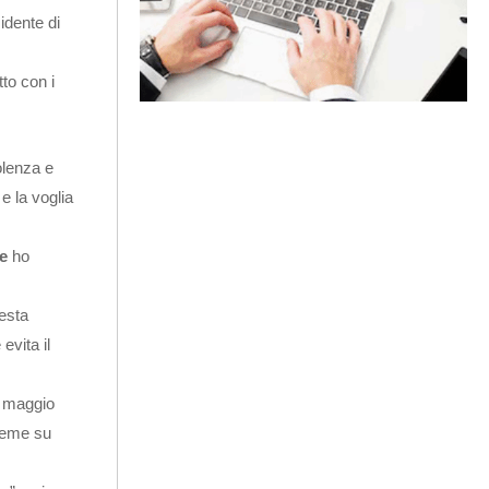
sidente di
to con i
olenza e
e la voglia
e
ho
iesta
evita il
16 maggio
sieme su