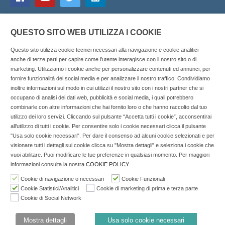
QUESTO SITO WEB UTILIZZA I COOKIE
Questo sito utilizza cookie tecnici necessari alla navigazione e cookie analitici
anche di terze parti per capire come l’utente interagisce con il nostro sito o di
marketing. Utilizziamo i cookie anche per personalizzare contenuti ed annunci, per
fornire funzionalità dei social media e per analizzare il nostro traffico. Condividiamo
inoltre informazioni sul modo in cui utilizzi il nostro sito con i nostri partner che si
Copyright © 2025 SOCIALFARMA - La piattaforma web per i
occupano di analisi dei dati web, pubblicità e social media, i quali potrebbero
combinarle con altre informazioni che hai fornito loro o che hanno raccolto dal tuo
professionisti della farmacia. Tutti i diritti riservati.
utilizzo dei loro servizi. Cliccando sul pulsante “Accetta tutti i cookie”, acconsentirai
Socialfarma.it è un marchio di Sanità S.r.l. Largo San
all’utilizzo di tutti i cookie. Per consentire solo i cookie necessari clicca il pulsante
"Usa solo cookie necessari". Per dare il consenso ad alcuni cookie selezionati e per
Francesco, 19 - 73041 Carmiano (LE) - Tel: 0832.093720 Cell:
visionare tutti i dettagli sui cookie clicca su "Mostra dettagli" e seleziona i cookie che
3276346536 Cell: 3297281965 - P.iva: 04571460759 - Rea: LE-
vuoi abilitare. Puoi modificare le tue preferenze in qualsiasi momento. Per maggiori
302152 Iscritta al n° 1 del Registro della Stampa del Tribunale
informazioni consulta la nostra
COOKIE POLICY
.
di Lecce il 15/01/2015.
Cookie di navigazione o necessari
Cookie Funzionali
Cookie Statistici/Analitici
Cookie di marketing di prima e terza parte
Nell'anno 2018 sono stati erogati €3.147,62 da Invitalia a saldo
Cookie di Social Network
agevolazione n.ID. 8277689 (D.M. 6/3/2013 tit. II-tit. III) del
19/03/2014
Mostra dettagli
Usa solo cookie necessari