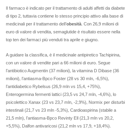
Il farmaco è indicato per il trattamento di adulti affetti da diabete
di tipo 2, tuttavia contiene lo stesso principio attivo alla base di
medicinali per il trattamento dell’
obesità
. Con 26,9 milioni di
euro di valore di vendita, semaglutide è risultato essere nella
top ten dei farmaci più venduti tra aprile e giugno.
A guidare la classifica, è il medicinale antipiretico Tachipirina,
con un valore di vendite pari a 66 milioni di euro. Segue
l’antibiotico Augmentin (37 milioni), la vitamina D Dibase (36
milioni), l’antiasma-Bpco Foster (28 vs 30 mln, -6,5%),
l’antidiabetico Rybelsus (26,9 mln vs 15,4, +75%),
Enterogermina fermenti lattici (23,5 vs 24,7 mln, -4,6%), lo
psicolettico Xanax (23 vs 23,7 mln, -2,9%), Normix per disturbi
intestinali (21,7 vs 23 mln -5,3%), Cardioaspirina (stabile a
21,5 mln), l’antiasma-Bpco Revinty Ell (21,3 mln vs 20,2,
+5,5%), Dalfon antivaricosi (21,2 mln vs 17,9, +18,4%).